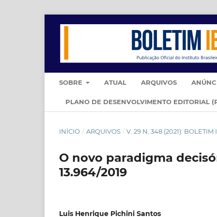
SOBRE
ATUAL
ARQUIVOS
ANÚNC
PLANO DE DESENVOLVIMENTO EDITORIAL (
INÍCIO
/
ARQUIVOS
/
V. 29 N. 348 (2021): BOLET
O novo paradigma decisór
13.964/2019
Luis Henrique Pichini Santos