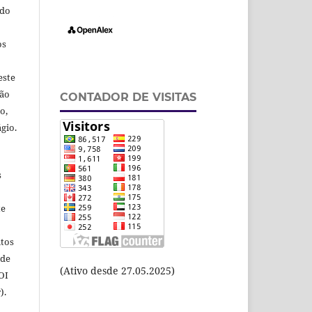
odo
os
este
ção
CONTADOR DE VISITAS
o,
gio.
s
te
itos
 de
(Ativo desde 27.05.2025)
OI
).