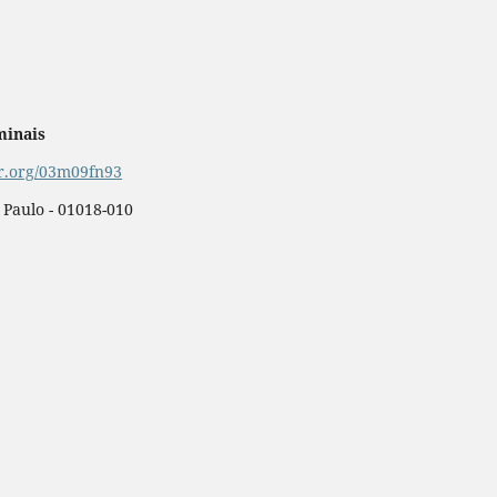
minais
or.org/03m09fn93
o Paulo - 01018-010