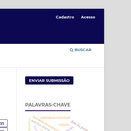
Cadastro
Acesso
BUSCAR
ENVIAR SUBMISSÃO
PALAVRAS-CHAVE
transencarceramento
soberania nacional
auxílio direto
fins da pena
235
injusto
prisão