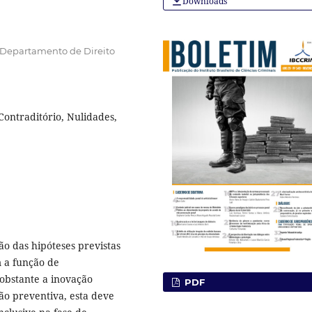
Downloads
, Departamento de Direito
ontraditório, Nulidades,
o das hipóteses previstas
m a função de
obstante a inovação
PDF
isão preventiva, esta deve