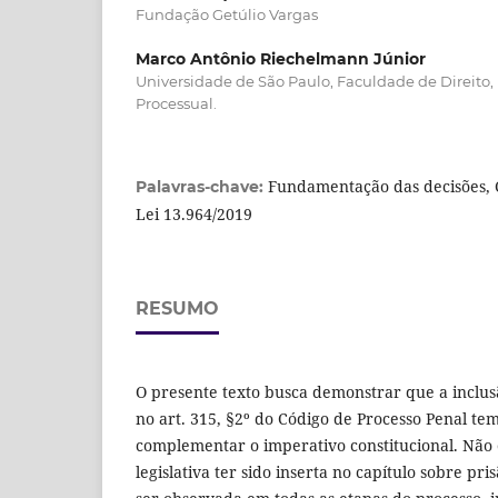
Fundação Getúlio Vargas
Marco Antônio Riechelmann Júnior
Universidade de São Paulo, Faculdade de Direito
Processual.
Fundamentação das decisões, C
Palavras-chave:
Lei 13.964/2019
RESUMO
O presente texto busca demonstrar que a inclusã
no art. 315, §2º do Código de Processo Penal te
complementar o imperativo constitucional. Não 
legislativa ter sido inserta no capítulo sobre pr