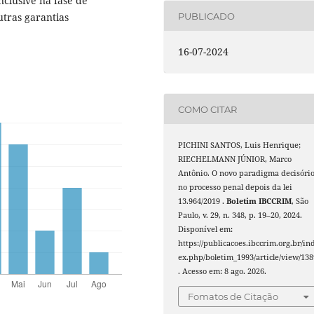
nclusive na fase de
PUBLICADO
utras garantias
16-07-2024
COMO CITAR
PICHINI SANTOS, Luis Henrique;
RIECHELMANN JÚNIOR, Marco
Antônio. O novo paradigma decisóri
no processo penal depois da lei
13.964/2019 .
Boletim IBCCRIM
, São
Paulo, v. 29, n. 348, p. 19–20, 2024.
Disponível em:
https://publicacoes.ibccrim.org.br/in
ex.php/boletim_1993/article/view/138
. Acesso em: 8 ago. 2026.
Fomatos de Citação