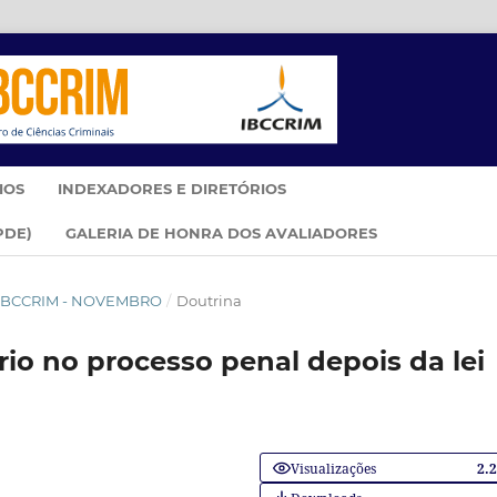
IOS
INDEXADORES E DIRETÓRIOS
PDE)
GALERIA DE HONRA DOS AVALIADORES
IM IBCCRIM - NOVEMBRO
/
Doutrina
io no processo penal depois da lei
Visualizações
2.