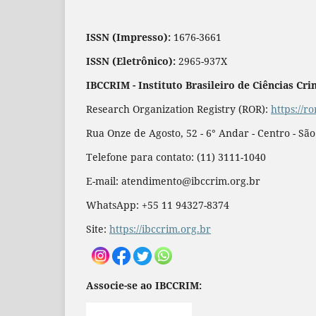
ISSN (Impresso):
1676-3661
ISSN (Eletrônico):
2965-937X
IBCCRIM - Instituto Brasileiro de Ciências Cri
Research Organization Registry (ROR):
https://r
Rua Onze de Agosto, 52 - 6° Andar - Centro - Sã
Telefone para contato: (11) 3111-1040
E-mail: atendimento@ibccrim.org.br
WhatsApp: +55 11 94327-8374
Site:
https://ibccrim.org.br
Associe-se ao IBCCRIM: