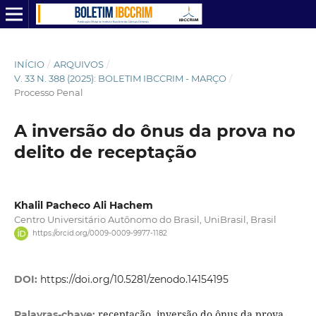
INÍCIO
/
ARQUIVOS
/
V. 33 N. 388 (2025): BOLETIM IBCCRIM - MARÇO
/
Processo Penal
A inversão do ônus da prova no
delito de receptação
Khalil Pacheco Ali Hachem
Centro Universitário Autônomo do Brasil, UniBrasil, Brasil
https://orcid.org/0009-0009-9977-1182
DOI:
https://doi.org/10.5281/zenodo.14154195
receptação, inversão do ônus da prova,
Palavras-chave: