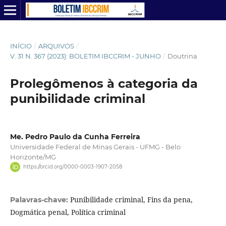
INÍCIO
/
ARQUIVOS
/
V. 31 N. 367 (2023): BOLETIM IBCCRIM - JUNHO
/
Doutrina
Prolegômenos à categoria da
punibilidade criminal
Me. Pedro Paulo da Cunha Ferreira
Universidade Federal de Minas Gerais - UFMG - Belo
Horizonte/MG
https://orcid.org/0000-0003-1907-2058
Punibilidade criminal, Fins da pena,
Palavras-chave:
Dogmática penal, Política criminal