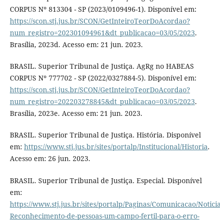
CORPUS Nº 813304 - SP (2023/0109496-1). Disponível em:
https://scon.stj.jus.br/SCON/GetInteiroTeorDoAcordao?
num_registro=202301094961&dt_publicacao=03/05/2023
.
Brasília, 2023d. Acesso em: 21 jun. 2023.
BRASIL. Superior Tribunal de Justiça. AgRg no HABEAS
CORPUS Nº 777702 - SP (2022/0327884-5). Disponível em:
https://scon.stj.jus.br/SCON/GetInteiroTeorDoAcordao?
num_registro=202203278845&dt_publicacao=03/05/2023
.
Brasília, 2023e. Acesso em: 21 jun. 2023.
BRASIL. Superior Tribunal de Justiça. História. Disponível
em:
https://www.stj.jus.br/sites/portalp/Institucional/Historia
.
Acesso em: 26 jun. 2023.
BRASIL. Superior Tribunal de Justiça. Especial. Disponível
em:
https://www.stj.jus.br/sites/portalp/Paginas/Comunicacao/Notici
Reconhecimento-de-pessoas-um-campo-fertil-para-o-erro-