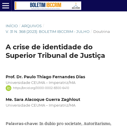
INÍCIO
/
ARQUIVOS
/
V. 31 N. 368 (2023): BOLETIM IBCCRIM - JULHO
/
Doutrina
A crise de identidade do
Superior Tribunal de Justiça
Prof. Dr. Paulo Thiago Fernandes Dias
Universidade CEUMA – Imperatriz/MA
https://orcid.org/0000-0002-8300-6410
Me. Sara Alacoque Guerra Zaghlout
Universidade CEUMA – Imperatriz/MA
In dubio pro societate, Autoritarismo,
Palavras-chave: