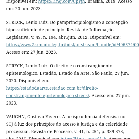
Disponível em:
https://l1nq.com/CpPjh
. Brasília, 2019. Acesso
em: 20 jun. 2023.
STRECK, Lenio Luiz. Do pamprincipiologismo à concepção
hipossuficiente de princípio. Revista de Informação
Legislativa, v. 49, n. 194, abr./jun. 2012. Disponível em:
https://www2.senado.leg.br/bdsf/bitstream/handle/id/496574/0
Acesso em: 27 jun. 2023.
STRECK, Lenio Luiz. O direito e o constrangimento
epistemológico. Estadão, Estado da Arte. São Paulo, 27 jun.
2020. Disponível em:
https://estadodaarte.estadao.com.br/direito-
constrangimento-epistemologico-streck/
. Acesso em: 27 jun.
2023.
VAUGHN, Gustavo Fávero. A jurisprudência defensiva no
STJ à luz dos princípios do acesso à justiça e da celeridade
processual. Revista de Processo, v. 41, n. 254, p. 339-373,
abr. 2016. Disponível em:
https://l1nq.com/pVsik
. Acesso em: