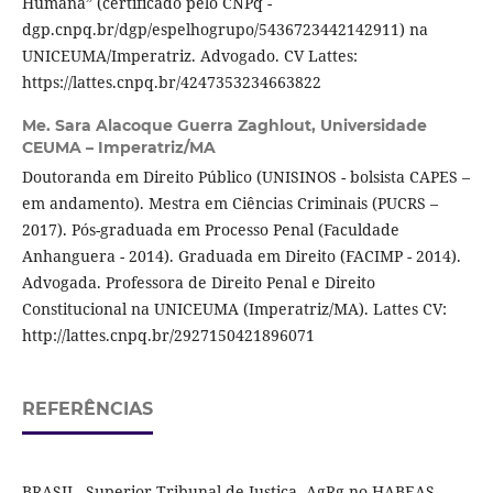
Humana” (certificado pelo CNPq -
dgp.cnpq.br/dgp/espelhogrupo/5436723442142911) na
UNICEUMA/Imperatriz. Advogado. CV Lattes:
https://lattes.cnpq.br/4247353234663822
Me. Sara Alacoque Guerra Zaghlout,
Universidade
CEUMA – Imperatriz/MA
Doutoranda em Direito Público (UNISINOS - bolsista CAPES –
em andamento). Mestra em Ciências Criminais (PUCRS –
2017). Pós-graduada em Processo Penal (Faculdade
Anhanguera - 2014). Graduada em Direito (FACIMP - 2014).
Advogada. Professora de Direito Penal e Direito
Constitucional na UNICEUMA (Imperatriz/MA). Lattes CV:
http://lattes.cnpq.br/2927150421896071
REFERÊNCIAS
BRASIL. Superior Tribunal de Justiça. AgRg no HABEAS