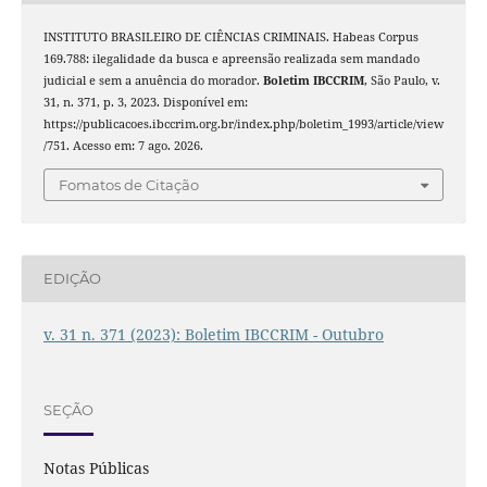
INSTITUTO BRASILEIRO DE CIÊNCIAS CRIMINAIS. Habeas Corpus
169.788: ilegalidade da busca e apreensão realizada sem mandado
judicial e sem a anuência do morador.
Boletim IBCCRIM
, São Paulo, v.
31, n. 371, p. 3, 2023. Disponível em:
https://publicacoes.ibccrim.org.br/index.php/boletim_1993/article/view
/751. Acesso em: 7 ago. 2026.
Fomatos de Citação
EDIÇÃO
v. 31 n. 371 (2023): Boletim IBCCRIM - Outubro
SEÇÃO
Notas Públicas