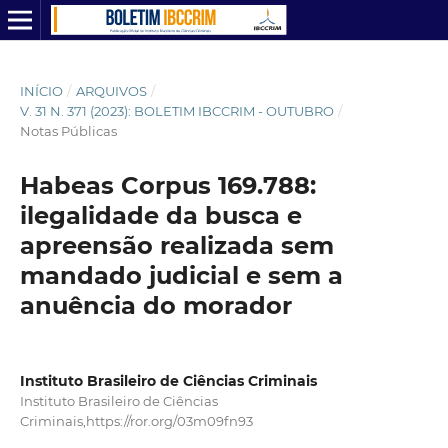
INÍCIO
/
ARQUIVOS
/
V. 31 N. 371 (2023): BOLETIM IBCCRIM - OUTUBRO
/
Notas Públicas
Habeas Corpus 169.788:
ilegalidade da busca e
apreensão realizada sem
mandado judicial e sem a
anuência do morador
Instituto Brasileiro de Ciências Criminais
Instituto Brasileiro de Ciências
Criminais,https://ror.org/03m09fn93