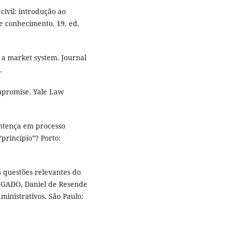
civil: introdução ao
de conhecimento. 19. ed.
a market system. Journal
.
mpromise. Yale Law
ntença em processo
princípio”? Porto:
 questões relevantes do
ALGADO, Daniel de Resende
dministrativos. São Paulo: