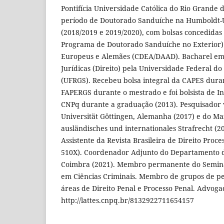
Pontifícia Universidade Católica do Rio Grande 
período de Doutorado Sanduíche na Humboldt-Un
(2018/2019 e 2019/2020), com bolsas concedidas
Programa de Doutorado Sanduíche no Exterior) 
Europeus e Alemães (CDEA/DAAD). Bacharel em C
Jurídicas (Direito) pela Universidade Federal do
(UFRGS). Recebeu bolsa integral da CAPES dura
FAPERGS durante o mestrado e foi bolsista de Ini
CNPq durante a graduação (2013). Pesquisador 
Universität Göttingen, Alemanha (2017) e do Max
ausländisches und internationales Strafrecht (20
Assistente da Revista Brasileira de Direito Proce
510X). Coordenador Adjunto do Departamento 
Coimbra (2021). Membro permanente do Seminár
em Ciências Criminais. Membro de grupos de pe
áreas de Direito Penal e Processo Penal. Advogad
http://lattes.cnpq.br/8132922711654157