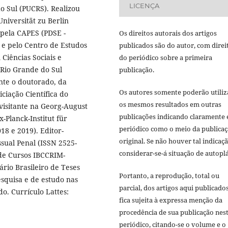
LICENÇA
do Sul (PUCRS). Realizou
iversität zu Berlin
 pela CAPES (PDSE -
Os direitos autorais dos artigos
e pelo Centro de Estudos
publicados são do autor, com direi
iências Sociais e
do periódico sobre a primeira
 Rio Grande do Sul
publicação.
nte o doutorado, da
Os autores somente poderão utiliz
ciação Científica do
os mesmos resultados em outras
visitante na Georg-August
publicações indicando claramente 
-Planck-Institut für
periódico como o meio da publica
18 e 2019). Editor-
original. Se não houver tal indicaçã
ssual Penal (ISSN 2525-
considerar-se-á situação de autoplá
de Cursos IBCCRIM-
io Brasileiro de Teses
Portanto, a reprodução, total ou
squisa e de estudo nas
parcial, dos artigos aqui publicado
o. Currículo Lattes:
fica sujeita à expressa menção da
procedência de sua publicação nes
periódico, citando-se o volume e o