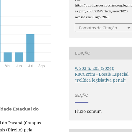
https://publicacoes.ibccrim.org.br/in
ex.php/RBCCRIM/article/view/1023.
Acesso em: 8 ago. 2026.
Fomatos de Citação
EDIÇÃO
v. 203 n. 203 (2024):
RBCCRrim - Dossiê Especial:
“Política legislativa penal"
SEÇÃO
idade Estadual do
Fluxo comum
al do Paraná (Campus
is (Direito) pela