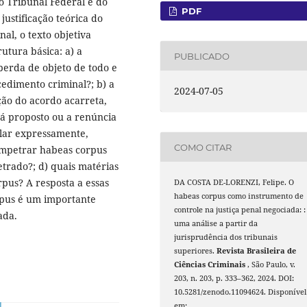
o Tribunal Federal e do
PDF
ustificação teórica do
al, o texto objetiva
tura básica: a) a
PUBLICADO
 perda de objeto de todo e
edimento criminal?; b) a
2024-07-05
ão do acordo acarreta,
já proposto ou a renúncia
ular expressamente,
COMO CITAR
 impetrar habeas corpus
trado?; d) quais matérias
pus? A resposta a essas
DA COSTA DE-LORENZI, Felipe. O
habeas corpus como instrumento de
rpus é um importante
controle na justiça penal negociada: :
ada.
uma análise a partir da
jurisprudência dos tribunais
superiores.
Revista Brasileira de
Ciências Criminais
, São Paulo, v.
203, n. 203, p. 333–362, 2024. DOI:
10.5281/zenodo.11094624. Disponível
em: