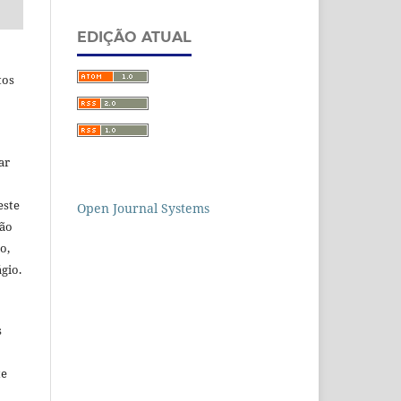
EDIÇÃO ATUAL
tos
ar
este
Open Journal Systems
ção
o,
gio.
s
te