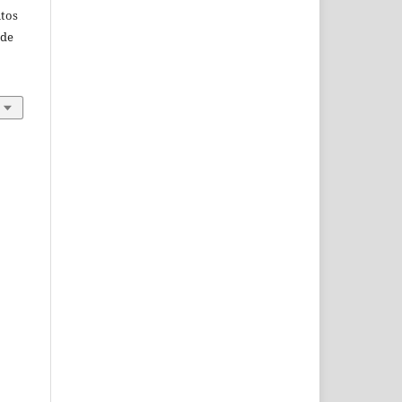
itos
 de