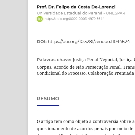
Prof. Dr. Felipe da Costa De-Lorenzi
Universidade Estadual do Paraná - UNESPAR
https://orcid.org/0000-0003-4979-5644
DOI:
https://doi.org/10.5281/zenodo.11094624
Justiça Penal Negocial, Justiç
Palavras-chave:
Corpus, Acordo de Não Persecução Penal, Trans
Condicional do Processo, Colaboração Premiada
RESUMO
O artigo tem como objeto a controvérsia sobre a
questionamento de acordos penais por meio de 