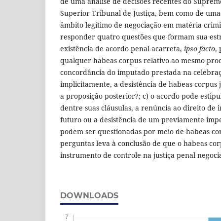
de uma análise de decisões recentes do Suprem
Superior Tribunal de Justiça, bem como de uma j
âmbito legítimo de negociação em matéria crimin
responder quatro questões que formam sua estru
existência de acordo penal acarreta,
ipso facto
,
qualquer habeas corpus relativo ao mesmo proc
concordância do imputado prestada na celebraç
implicitamente, a desistência de habeas corpus 
a proposição posterior?; c) o acordo pode estip
dentre suas cláusulas, a renúncia ao direito de
futuro ou a desistência de um previamente impe
podem ser questionadas por meio de habeas cor
perguntas leva à conclusão de que o habeas co
instrumento de controle na justiça penal negoci
DOWNLOADS