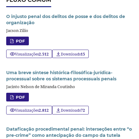
FLUXO COMUM
O injusto penal dos delitos de posse e dos delitos de
organização
Jacson Zilio
PDF
Visualizações
2.512
Downloads
15
Uma breve síntese histórica-filosófica-jurídica-
processual sobre os sistemas processuais penais
Jacinto Nelson de Miranda Coutinho
PDF
Visualizações
2.812
Downloads
72
Dataficação procedimental penal: interseções entre “o
pre-crime” como antecipação do campo da tutela