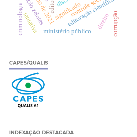
operação zelotes
editorial
controle social
editoração científica
significado
criminologia
corrupção
tentativa
direito
ministério público
CAPES/QUALIS
INDEXAÇÃO DESTACADA