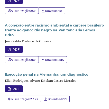
PDF
Visualizações
850
Downloads
5
A conexão entre racismo ambiental e cárcere brasileiro
frente ao genocídio negro na Penitenciária Lemos
Brito
João Pablo Trabuco de Oliveira
PDF
Visualizações
880
Downloads
16
Execução penal na Alemanha: um diagnóstico
Ellen Rodrigues, Alvaro Esteban Castro Morales
PDF
Visualizações
2.125
Downloads
19