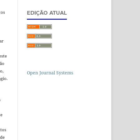
tos
EDIÇÃO ATUAL
ar
este
ção
o,
Open Journal Systems
gio.
s
te
itos
 de