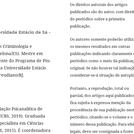
Os direitos autorais dos artigos
publicados são do autor, com direi
do periódico sobre a primeira
publicação.
rsidade Estácio de Sá -
Os autores somente poderão utiliz
m Criminologia e
os mesmos resultados em outras
elona/ES). Mestre em
publicações indicando claramente 
ente do Programa de Pós-
periódico como o meio da publica
a Universidade Estácio
original. Se não houver tal indicaçã
reudiano/RJ.
considerar-se-á situação de autoplá
Portanto, a reprodução, total ou
parcial, dos artigos aqui publicado
fica sujeita à expressa menção da
ação Psicanalítica de
procedência de sua publicação nes
PUCRS, 2019). Graduada
periódico, citando-se o volume e o
pecialista em Ciências
número dessa publicação. Para efe
RS, 2015). É coordenadora
legais, deve ser consignada a fonte