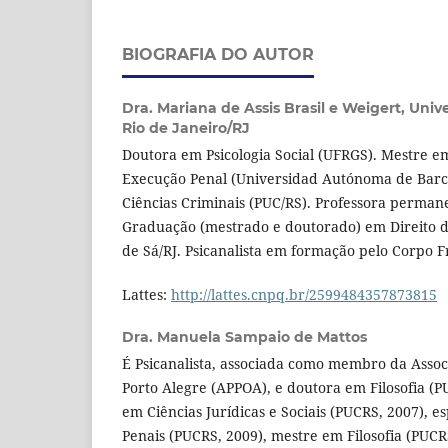
BIOGRAFIA DO AUTOR
Dra. Mariana de Assis Brasil e Weigert,
Unive
Rio de Janeiro/RJ
Doutora em Psicologia Social (UFRGS). Mestre e
Execução Penal (Universidad Autónoma de Barc
Ciências Criminais (PUC/RS). Professora perman
Graduação (mestrado e doutorado) em Direito d
de Sá/RJ. Psicanalista em formação pelo Corpo F
Lattes:
http://lattes.cnpq.br/2599484357873815
Dra. Manuela Sampaio de Mattos
É Psicanalista, associada como membro da Associ
Porto Alegre (APPOA), e doutora em Filosofia (
em Ciências Jurídicas e Sociais (PUCRS, 2007), es
Penais (PUCRS, 2009), mestre em Filosofia (PUC