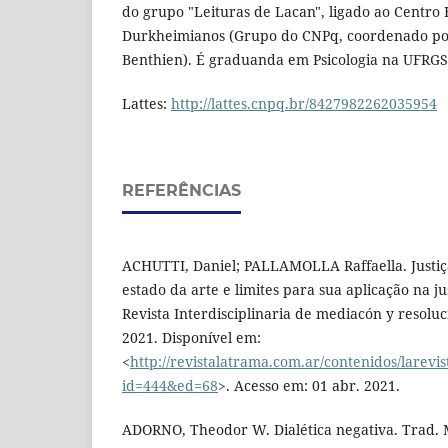
do grupo "Leituras de Lacan", ligado ao Centro 
Durkheimianos (Grupo do CNPq, coordenado por
Benthien). É graduanda em Psicologia na UFRG
Lattes:
http://lattes.cnpq.br/8427982262035954
REFERÊNCIAS
ACHUTTI, Daniel; PALLAMOLLA Raffaella. Justiça
estado da arte e limites para sua aplicação na j
Revista Interdisciplinaria de mediacón y resoluci
2021. Disponível em:
<
http://revistalatrama.com.ar/contenidos/larevis
id=444&ed=68
>. Acesso em: 01 abr. 2021.
ADORNO, Theodor W. Dialética negativa. Trad.