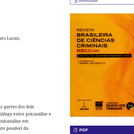
Downloads
ques Lacan,
r partes dos dois
álogo entre psicanálise e
psicanálise em
to possível da
PDF