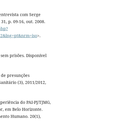
 entrevista com Serge
 31, p. 09-16, out. 2008.
.php?
002&lng=pt&nrm=iso
>.
em prisões. Disponível
o de presunções
Sanitário (3), 2011/2012,
experiência do PAI-PJ/TJMG,
or, em Belo Horizonte.
mento Humano. 20(1),