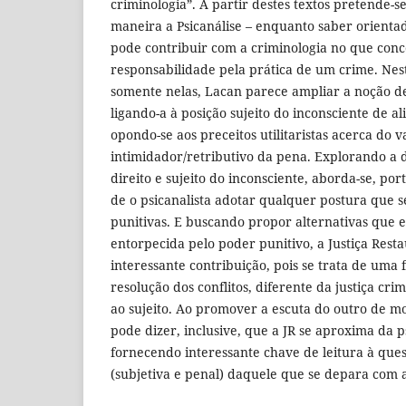
criminologia”. A partir destes textos pretende-
maneira a Psicanálise – enquanto saber orientad
pode contribuir com a criminologia no que con
responsabilidade pela prática de um crime. Nes
somente nelas, Lacan parece ampliar a noção de
ligando-a à posição sujeito do inconsciente de a
opondo-se aos preceitos utilitaristas acerca do v
intimidador/retributivo da pena. Explorando a d
direito e sujeito do inconsciente, aborda-se, por
de o psicanalista adotar qualquer postura que s
punitivas. E buscando propor alternativas que 
entorpecida pelo poder punitivo, a Justiça Rest
interessante contribuição, pois se trata de uma 
resolução dos conflitos, diferente da justiça crim
ao sujeito. Ao promover a escuta do outro de mo
pode dizer, inclusive, que a JR se aproxima da p
fornecendo interessante chave de leitura à que
(subjetiva e penal) daquele que se depara com a 