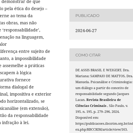
se demonstrar de que
o pela ética do desejo –
cerne ao tema da
PUBLICADO
tas obras, mas não
 ‘responsabilidade’,
2024-06-27
lienação na linguagem,
alor
iferença entre sujeito de
COMO CITAR
tanto, a impossibilidade
e assemelhe a práticas
DE ASSIS BRASIL E WEIGERT, Dra.
escapem à lógica
Mariana; SAMPAIO DE MATTOS, Dra
aurativa fornece
Manuela. Psicanálise e Criminologia:
forma dialogal de
um diálogo a partir do conceito de
inal, impositiva e exterior
responsabilidade segundo Jacques
Lacan.
Revista Brasileira de
do horizontalizado, se
Ciências Criminais
, São Paulo, v.
sicanálise (em extensão),
195, n. 195, p. 279–296, 2024.
stão da responsabilidade
Disponível em:
infração à lei.
https://publicacoes.ibccrim.org.br/in
ex.php/RBCCRIM/article/view/163.