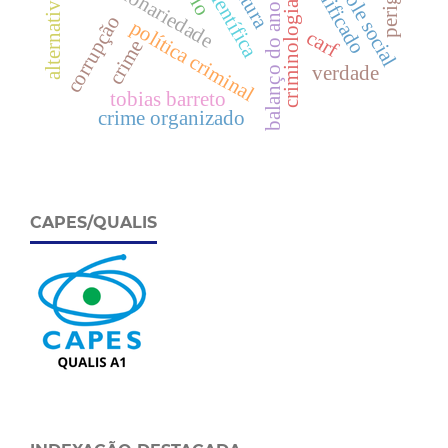
alternativas penais
balanço do ano de 2021
criminologia cultural
controle social
discricionariedade
significado
cultura
corrupção
política criminal
carf
crime
verdade
tobias barreto
crime organizado
CAPES/QUALIS