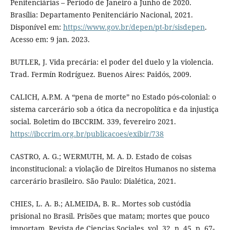
Penitenciárias – Período de Janeiro a Junho de 2020.
Brasília: Departamento Penitenciário Nacional, 2021.
Disponível em:
https://www.gov.br/depen/pt-br/sisdepen
.
Acesso em: 9 jan. 2023.
BUTLER, J. Vida precária: el poder del duelo y la violencia.
Trad. Fermín Rodríguez. Buenos Aires: Paidós, 2009.
CALICH, A.P.M. A “pena de morte” no Estado pós-colonial: o
sistema carcerário sob a ótica da necropolítica e da injustiça
social. Boletim do IBCCRIM. 339, fevereiro 2021.
https://ibccrim.org.br/publicacoes/exibir/738
CASTRO, A. G.; WERMUTH, M. A. D. Estado de coisas
inconstitucional: a violação de Direitos Humanos no sistema
carcerário brasileiro. São Paulo: Dialética, 2021.
CHIES, L. A. B.; ALMEIDA, B. R.. Mortes sob custódia
prisional no Brasil. Prisões que matam; mortes que pouco
importam. Revista de Ciencias Sociales, vol. 32, n. 45, p. 67-