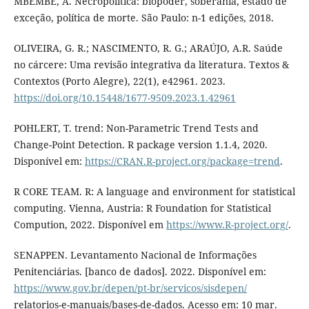
MBEMBE, A. Necropolítica: biopoder, soberania, estado de
exceção, política de morte. São Paulo: n-1 edições, 2018.
OLIVEIRA, G. R.; NASCIMENTO, R. G.; ARAÚJO, A.R. Saúde
no cárcere: Uma revisão integrativa da literatura. Textos &
Contextos (Porto Alegre), 22(1), e42961. 2023.
https://doi.org/10.15448/1677-9509.2023.1.42961
POHLERT, T. trend: Non-Parametric Trend Tests and
Change-Point Detection. R package version 1.1.4, 2020.
Disponível em:
https://CRAN.R-project.org/package=trend
.
R CORE TEAM. R: A language and environment for statistical
computing. Vienna, Austria: R Foundation for Statistical
Compution, 2022. Disponível em
https://www.R-project.org/
.
SENAPPEN. Levantamento Nacional de Informações
Penitenciárias. [banco de dados]. 2022. Disponível em:
https://www.gov.br/depen/pt-br/servicos/sisdepen/
relatorios-e-manuais/bases-de-dados. Acesso em: 10 mar.