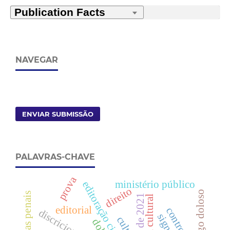
NAVEGAR
ENVIAR SUBMISSÃO
PALAVRAS-CHAVE
prova
ministério público
editoração científica
direito
perigo doloso
editorial
dolo