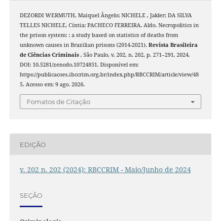
DEZORDI WERMUTH, Maiquel Ângelo; NICHELE , Jakler; DA SILVA
TELLES NICHELE, Cíntia; PACHECO FERREIRA, Aldo. Necropolitics in
the prison system: : a study based on statistics of deaths from
unknown causes in Brazilian prisons (2014-2021).
Revista Brasileira
de Ciências Criminais
, São Paulo, v. 202, n. 202, p. 271–291, 2024.
DOI: 10.5281/zenodo.10724851. Disponível em:
https://publicacoes.ibccrim.org.br/index.php/RBCCRIM/article/view/48
5. Acesso em: 9 ago. 2026.
Fomatos de Citação
EDIÇÃO
v. 202 n. 202 (2024): RBCCRIM - Maio/Junho de 2024
SEÇÃO