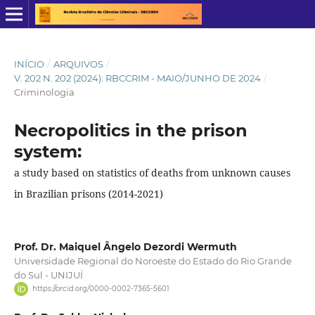
INÍCIO
/
ARQUIVOS
/
V. 202 N. 202 (2024): RBCCRIM - MAIO/JUNHO DE 2024
/
Criminologia
Necropolitics in the prison
system:
a study based on statistics of deaths from unknown causes
in Brazilian prisons (2014-2021)
Prof. Dr. Maiquel Ângelo Dezordi Wermuth
Universidade Regional do Noroeste do Estado do Rio Grande
do Sul - UNIJUÍ
https://orcid.org/0000-0002-7365-5601