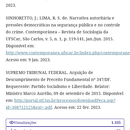
2023.
SINHORETTO, J.; LIMA, R. S. de. Narrativa autoritária e
pressões democráticas na segurança pública e no controle
do crime. Contemporânea – Revista de Sociologia da
UFSCar, São Carlos, v. 5, n. 1, p. 119-141, jan./jun. 2015.
Disponível em:
http://www.contemporanea.ufscar.br/index.php/contemporanea
Acesso em: 9 jan. 2023.
SUPREMO TRIBUNAL FEDERAL. Arguição de
Descumprimento de Preceito Fundamental nº 347/DF.
Requerente: Partido Socialismo e Liberdade. Relator:
Ministro Marco Aurélio, 09 de setembro de 2015. Disponível
em:
http://portal.stf.jus.br/processos/downloadPeca.asp?
id=308712125&ext=.pdf
. Acesso em: 22 fev. 2023.
Visualizações
1.335