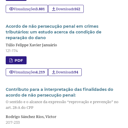
Visualizações
3.801
Downloads
162
Acordo de não persecução penal em crimes
tributários: um estudo acerca da condição de
reparação do dano
Túlio Felippe Xavier Januário
121-174
PDF
Visualizações
4.219
Downloads
94
Contributo para a interpretação das finalidades do
acordo de não persecução penal:
O sentido e o alcance da expressão “reprovação e prevenção” no
art. 28-A do CPP
Rodrigo Sánchez Rios, Victor
207-233