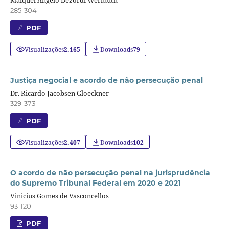
Maiquel Ângelo Dezordi Wermuth
285-304
PDF
Visualizações
2.165
Downloads
79
Justiça negocial e acordo de não persecução penal
Dr. Ricardo Jacobsen Gloeckner
329-373
PDF
Visualizações
2.407
Downloads
102
O acordo de não persecução penal na jurisprudência
do Supremo Tribunal Federal em 2020 e 2021
Vinicius Gomes de Vasconcellos
93-120
PDF