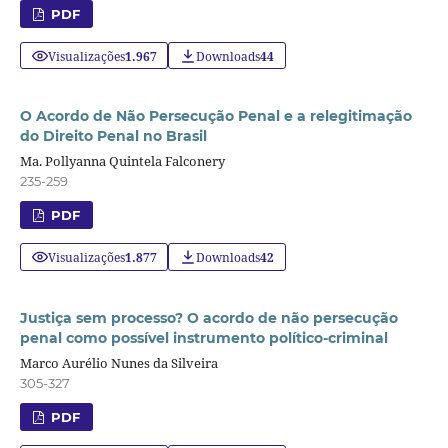
PDF
Visualizações
1.967
Downloads
44
O Acordo de Não Persecução Penal e a relegitimação
do Direito Penal no Brasil
Ma. Pollyanna Quintela Falconery
235-259
PDF
Visualizações
1.877
Downloads
42
Justiça sem processo? O acordo de não persecução
penal como possível instrumento político-criminal
Marco Aurélio Nunes da Silveira
305-327
PDF