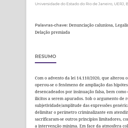
Universidade do Estado do Rio de Janeiro, UERJ, Br
Denunciação caluniosa, Legali
Palavras-chave:
Delação premiada
RESUMO
Com o advento da lei 14.110/2020, que alterou o
operou-se o fenômeno de ampliação das hipóte
desencadeados por insinuação falsa, bem como 
ilícitos a serem apurados. Sob o argumento de r
subjetividade/amplitude das expressões genérica
delimitar o perímetro criminalizante em atendi
sacrificaram-se outros princípios limitadores, 
a intervenção mínima. Em face da atmosfera col