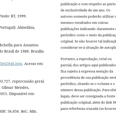
publicação e com respeito ao perí
de exclusividade de um ano. Os
Paulo: RT, 1999.
autores somente poderão utilizar 
mesmos resultados em outras
Portugal): Almedina,
publicações indicando claramente 
periódico como o meio da publica
original. Se não houver tal indicaçã
ubchefia para Assuntos
considerar-se-á situação de autoplá
o Brasil de 1988. Brasília
Portanto, a reprodução, total ou
i/Del2848.htm
. Acesso em:
parcial, dos artigos aqui publicado
fica sujeita à expressa menção da
procedência de sua publicação nes
3.727, repercussão geral.
periódico, citando-se o volume e o
n. Gilmar Mendes,
número dessa publicação. Para efe
015. Disponível em:
legais, deve ser consignada a fonte
publicação original, além do link D
para referência cruzada (se houver
HC 56.856. Rel.: Min.