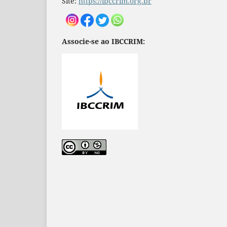
Site:
https://ibccrim.org.br
Associe-se ao IBCCRIM: