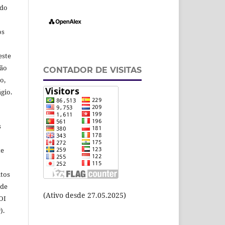
odo
os
este
ção
CONTADOR DE VISITAS
o,
gio.
s
te
itos
 de
(Ativo desde 27.05.2025)
OI
).