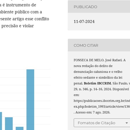
ra é instrumento de
PUBLICADO
mbiente público com a
sente artigo esse conflito
11-07-2024
precisão e violar
COMO CITAR
FONSECA DE MELO, José Rafael. A
nova redação do delito de
denunciação caluniosa e o velho
efeito sedante e simbólico da lei
penal.
Boletim IBCCRIM
, São Paulo, v
29, n. 346, p. 14–16, 2024. Disponível
em:
https://publicacoes.ibccrim.org.br/in
ex.php/boletim_1993/article/view/136
. Acesso em: 7 ago. 2026.
Fomatos de Citação