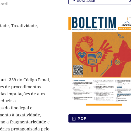
Downloads
asil.
dade, Taxatividade,
 art. 339 do Código Penal,
ses de procedimentos
das imputações de atos
eduzir a
s do tipo legal e
mento à taxatividade,
PDF
como a fragmentariedade e
érica protagonizada pelo