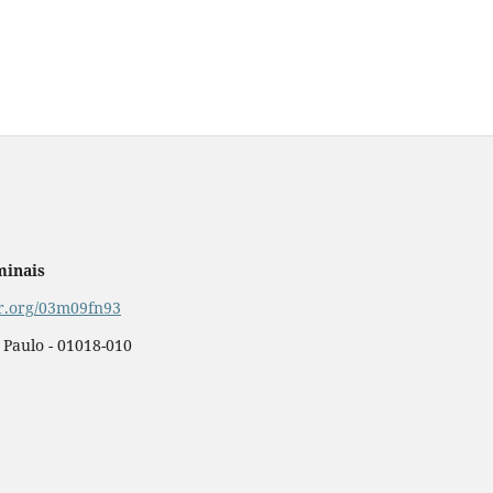
minais
or.org/03m09fn93
o Paulo - 01018-010