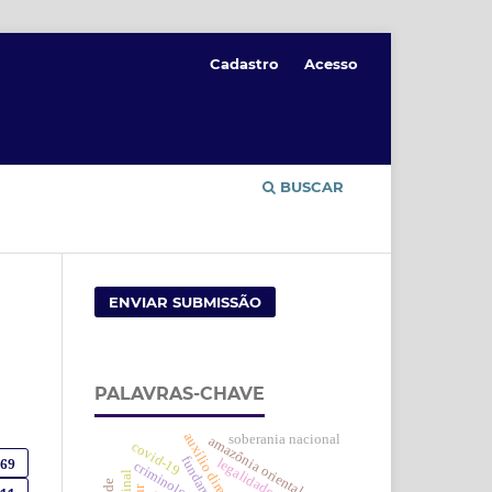
Cadastro
Acesso
BUSCAR
ENVIAR SUBMISSÃO
PALAVRAS-CHAVE
auxílio direto
soberania nacional
amazônia oriental
covid-19
769
legalidade
criminologia