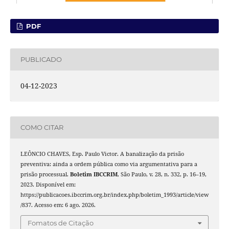
PDF
PUBLICADO
04-12-2023
COMO CITAR
LEÔNCIO CHAVES, Esp. Paulo Victor. A banalização da prisão
preventiva: ainda a ordem pública como via argumentativa para a
prisão processual.
Boletim IBCCRIM
, São Paulo, v. 28, n. 332, p. 16–19,
2023. Disponível em:
https://publicacoes.ibccrim.org.br/index.php/boletim_1993/article/view
/837. Acesso em: 6 ago. 2026.
Fomatos de Citação