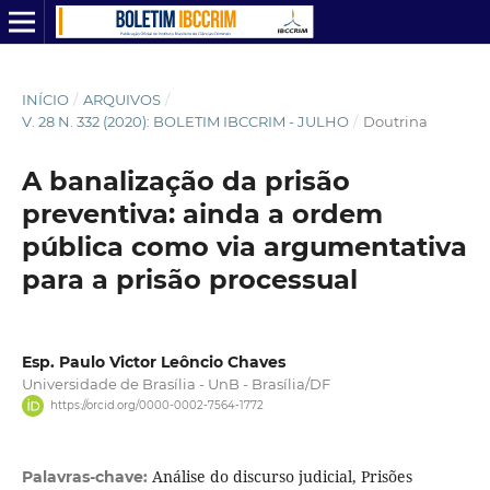
INÍCIO
/
ARQUIVOS
/
V. 28 N. 332 (2020): BOLETIM IBCCRIM - JULHO
/
Doutrina
A banalização da prisão
preventiva: ainda a ordem
pública como via argumentativa
para a prisão processual
Esp. Paulo Victor Leôncio Chaves
Universidade de Brasília - UnB - Brasília/DF
https://orcid.org/0000-0002-7564-1772
Análise do discurso judicial, Prisões
Palavras-chave: