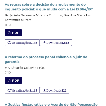
As regras sobre a decisão do arquivamento do
inquérito policial: o que muda com a Lei 13.964/19?
Dr. Jacinto Nelson de Miranda Coutinho, Dra. Ana Maria Lumi
Kamimura Murata
11-13
PDF
Visualizações
2.198
Downloads
1.518
A reforma do processo penal chileno e o juiz de
garantia
Me. Eduardo Gallardo Frías
7-10
PDF
Visualizações
3.115
Downloads
422
A Justiça Restaurativa e o Acordo de Não Persecução