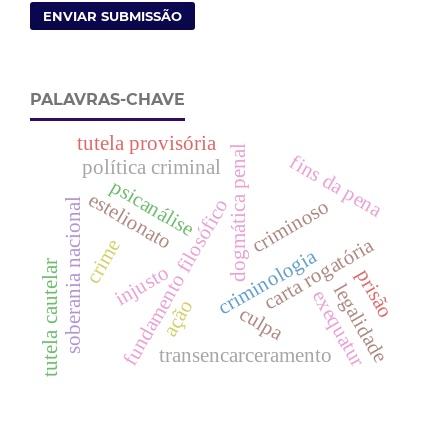
ENVIAR SUBMISSÃO
PALAVRAS-CHAVE
tutela provisória
dogmática penal
fins da pena
política criminal
psicanálise
estelionato
fundamento filosófico
criminoso
soberania nacional
carta rogatória
crime
criminologia
tutela cautelar
injusto
prisão
legalidade
exequatur
ação
culpa
transencarceramento