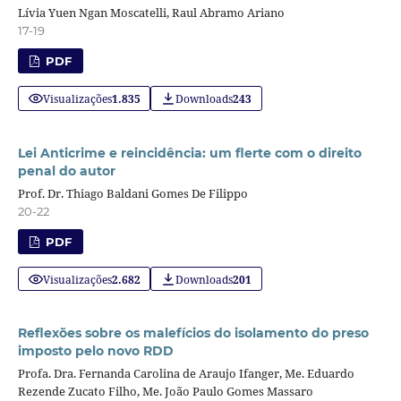
Lívia Yuen Ngan Moscatelli, Raul Abramo Ariano
17-19
PDF
Visualizações
1.835
Downloads
243
Lei Anticrime e reincidência: um flerte com o direito
penal do autor
Prof. Dr. Thiago Baldani Gomes De Filippo
20-22
PDF
Visualizações
2.682
Downloads
201
Reflexões sobre os malefícios do isolamento do preso
imposto pelo novo RDD
Profa. Dra. Fernanda Carolina de Araujo Ifanger, Me. Eduardo
Rezende Zucato Filho, Me. João Paulo Gomes Massaro