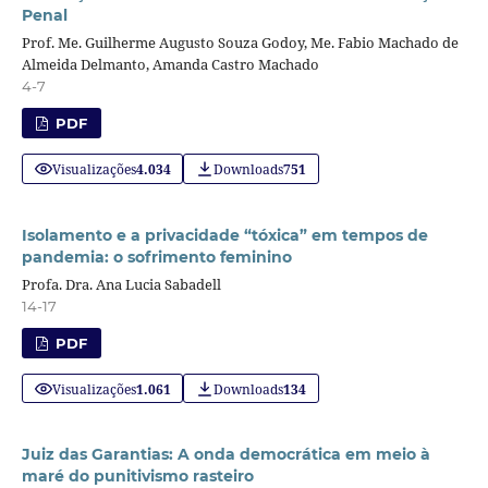
Penal
Prof. Me. Guilherme Augusto Souza Godoy, Me. Fabio Machado de
Almeida Delmanto, Amanda Castro Machado
4-7
PDF
Visualizações
4.034
Downloads
751
Isolamento e a privacidade “tóxica” em tempos de
pandemia: o sofrimento feminino
Profa. Dra. Ana Lucia Sabadell
14-17
PDF
Visualizações
1.061
Downloads
134
Juiz das Garantias: A onda democrática em meio à
maré do punitivismo rasteiro