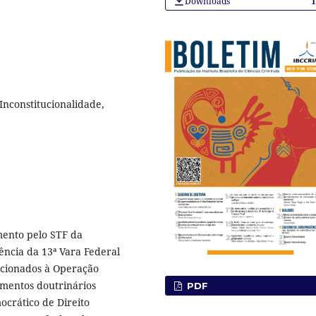
Downloads
Inconstitucionalidade,
mento pelo STF da
ncia da 13ª Vara Federal
lacionados à Operação
amentos doutrinários
PDF
ocrático de Direito