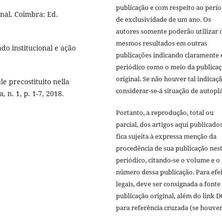
publicação e com respeito ao perí
enal. Coimbra: Ed.
de exclusividade de um ano. Os
autores somente poderão utilizar 
mesmos resultados em outras
do institucional e ação
publicações indicando claramente 
periódico como o meio da publica
original. Se não houver tal indicaçã
le precostituito nella
considerar-se-á situação de autoplá
, n. 1, p. 1-7, 2018.
Portanto, a reprodução, total ou
parcial, dos artigos aqui publicado
fica sujeita à expressa menção da
procedência de sua publicação nes
periódico, citando-se o volume e o
número dessa publicação. Para efe
legais, deve ser consignada a fonte
publicação original, além do link D
para referência cruzada (se houver