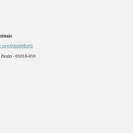
minais
or.org/03m09fn93
o Paulo - 01018-010