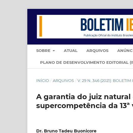
SOBRE
ATUAL
ARQUIVOS
ANÚNC
PLANO DE DESENVOLVIMENTO EDITORIAL (
INÍCIO
/
ARQUIVOS
/
V. 29 N. 346 (2021): BOLET
A garantia do juiz natural
supercompetência da 13ª v
Dr. Bruno Tadeu Buonicore