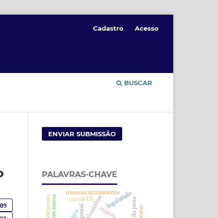
Cadastro
Acesso
BUSCAR
ENVIAR SUBMISSÃO
o
PALAVRAS-CHAVE
transencarceramento
legalidade
psicanálise
covid-19
fins da pena
909
injusto
exequatur