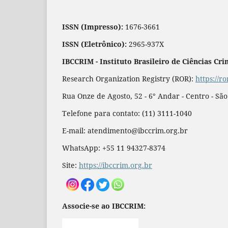
ISSN (Impresso):
1676-3661
ISSN (Eletrônico):
2965-937X
IBCCRIM - Instituto Brasileiro de Ciências Cri
Research Organization Registry (ROR):
https://r
Rua Onze de Agosto, 52 - 6° Andar - Centro - Sã
Telefone para contato: (11) 3111-1040
E-mail: atendimento@ibccrim.org.br
WhatsApp: +55 11 94327-8374
Site:
https://ibccrim.org.br
Associe-se ao IBCCRIM: