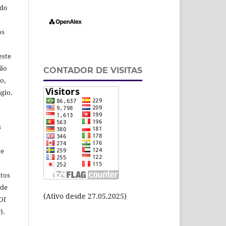
odo
os
este
ção
CONTADOR DE VISITAS
o,
gio.
s
te
itos
 de
(Ativo desde 27.05.2025)
OI
).