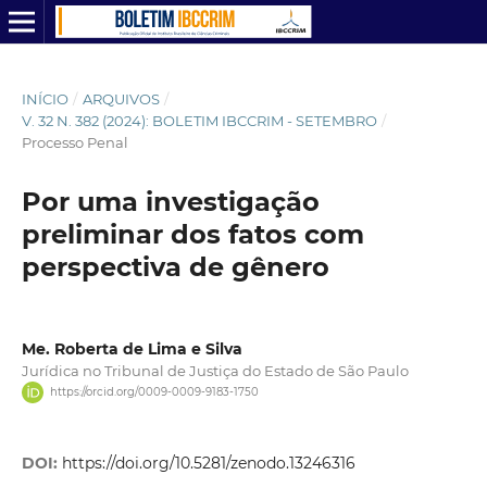
INÍCIO
/
ARQUIVOS
/
V. 32 N. 382 (2024): BOLETIM IBCCRIM - SETEMBRO
/
Processo Penal
Por uma investigação
preliminar dos fatos com
perspectiva de gênero
Me. Roberta de Lima e Silva
Jurídica no Tribunal de Justiça do Estado de São Paulo
https://orcid.org/0009-0009-9183-1750
DOI:
https://doi.org/10.5281/zenodo.13246316