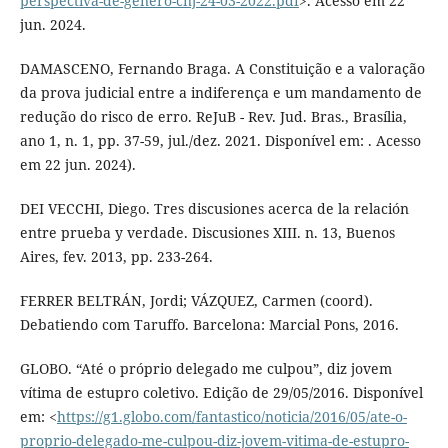
perspectiva-de-genero-cnj-24-03-2022.pdf
>. Acesso em 22
jun. 2024.
DAMASCENO, Fernando Braga. A Constituição e a valoração
da prova judicial entre a indiferença e um mandamento de
redução do risco de erro. ReJuB - Rev. Jud. Bras., Brasília,
ano 1, n. 1, pp. 37-59, jul./dez. 2021. Disponível em: . Acesso
em 22 jun. 2024).
DEI VECCHI, Diego. Tres discusiones acerca de la relación
entre prueba y verdade. Discusiones XIII. n. 13, Buenos
Aires, fev. 2013, pp. 233-264.
FERRER BELTRÁN, Jordi; VÁZQUEZ, Carmen (coord).
Debatiendo com Taruffo. Barcelona: Marcial Pons, 2016.
GLOBO. “Até o próprio delegado me culpou”, diz jovem
vítima de estupro coletivo. Edição de 29/05/2016. Disponível
em: <
https://g1.globo.com/fantastico/noticia/2016/05/ate-o-
proprio-delegado-me-culpou-diz-jovem-vitima-de-estupro-