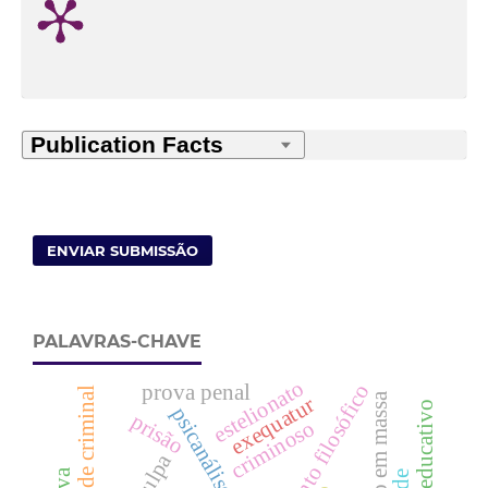
ENVIAR SUBMISSÃO
PALAVRAS-CHAVE
estelionato
fundamento filosófico
prova penal
punibilidade criminal
exequatur
psicanálise
prisão
criminoso
culpa