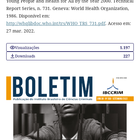
Young People and Health for All by the Year 2000. Technical
Report Series, n. 731. Geneva: World Health Organization,
1986. Disponível em:
http://whqlibdoc.who.int/trs/WHO_TRS_731.pdf
. Acesso em:
27 mar. 2022.
Visualizações
1.197
Downloads
227