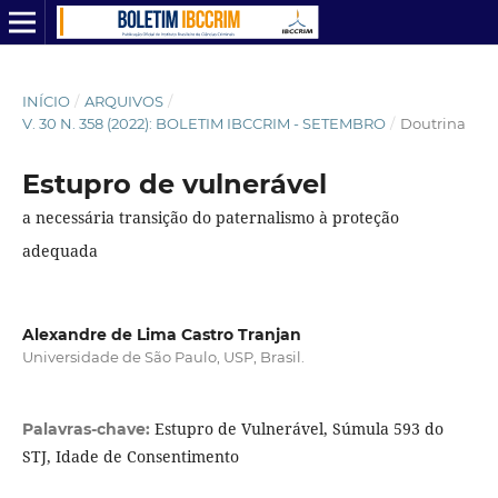
INÍCIO
/
ARQUIVOS
/
V. 30 N. 358 (2022): BOLETIM IBCCRIM - SETEMBRO
/
Doutrina
Estupro de vulnerável
a necessária transição do paternalismo à proteção
adequada
Alexandre de Lima Castro Tranjan
Universidade de São Paulo, USP, Brasil.
Estupro de Vulnerável, Súmula 593 do
Palavras-chave:
STJ, Idade de Consentimento