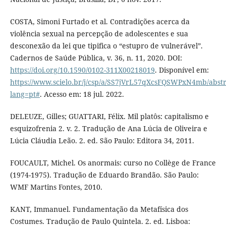
COSTA, Simoni Furtado et al. Contradições acerca da
violência sexual na percepção de adolescentes e sua
desconexão da lei que tipifica o “estupro de vulnerável”.
Cadernos de Saúde Pública, v. 36, n. 11, 2020. DOI:
https://doi.org/10.1590/0102-311X00218019
. Disponível em:
https://www.scielo.br/j/csp/a/SS7jVrL57qXcsFQSWPxN4mb/abstr
lang=pt#
. Acesso em: 18 jul. 2022.
DELEUZE, Gilles; GUATTARI, Félix. Mil platôs: capitalismo e
esquizofrenia 2. v. 2. Tradução de Ana Lúcia de Oliveira e
Lúcia Cláudia Leão. 2. ed. São Paulo: Editora 34, 2011.
FOUCAULT, Michel. Os anormais: curso no Collège de France
(1974-1975). Tradução de Eduardo Brandão. São Paulo:
WMF Martins Fontes, 2010.
KANT, Immanuel. Fundamentação da Metafísica dos
Costumes. Tradução de Paulo Quintela. 2. ed. Lisboa: