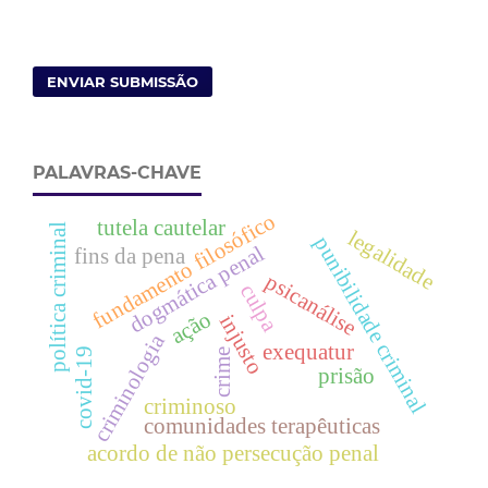
ENVIAR SUBMISSÃO
PALAVRAS-CHAVE
fundamento filosófico
tutela cautelar
política criminal
legalidade
punibilidade criminal
dogmática penal
fins da pena
psicanálise
culpa
ação
injusto
criminologia
exequatur
covid-19
crime
prisão
criminoso
comunidades terapêuticas
acordo de não persecução penal