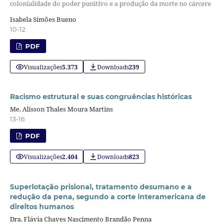
colonialidade do poder punitivo e a produção da morte no cárcere
Isabela Simões Bueno
10-12
PDF
Visualizações
5.373
Downloads
239
Racismo estrutural e suas congruências históricas
Me. Alisson Thales Moura Martins
13-16
PDF
Visualizações
2.404
Downloads
823
Superlotação prisional, tratamento desumano e a
redução da pena, segundo a corte interamericana de
direitos humanos
Dra. Flávia Chaves Nascimento Brandão Penna