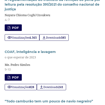
leitura pela resolução 391/2021 do conselho nacional de
justiça
Nayara Chioma Coghi Uzoukwu
4-7
PDF
Visualizações
4.565
Downloads
585
COAF, inteligência e lavagem
o que esperar de 2023
Me. Pedro Simões
9-10
PDF
Visualizações
828
Downloads
241
“Todo camburão tem um pouco de navio negreiro”