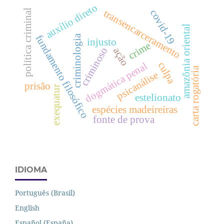
auxílio direto
covid-19
política criminal
transencarceramento
amazônia oriental
fundamento filosófico
criminologia
injusto
crime
criminoso
ação
culpa
dogmática penal
carta rogatória
psicanálise
prisão
exequatur
estelionato
espécies madeireiras
fonte de prova
IDIOMA
Português (Brasil)
English
Español (España)