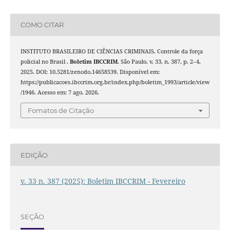
COMO CITAR
INSTITUTO BRASILEIRO DE CIÊNCIAS CRIMINAIS. Controle da força
policial no Brasil .
Boletim IBCCRIM
, São Paulo, v. 33, n. 387, p. 2–4,
2025. DOI: 10.5281/zenodo.14658539. Disponível em:
https://publicacoes.ibccrim.org.br/index.php/boletim_1993/article/view
/1946. Acesso em: 7 ago. 2026.
Fomatos de Citação
EDIÇÃO
v. 33 n. 387 (2025): Boletim IBCCRIM - Fevereiro
SEÇÃO