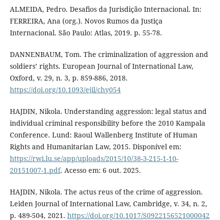
ALMEIDA, Pedro. Desafios da Jurisdição Internacional. In:
FERREIRA, Ana (org.). Novos Rumos da Justiça
Internacional. São Paulo: Atlas, 2019. p. 55-78.
DANNENBAUM, Tom. The criminalization of aggression and
soldiers’ rights. European Journal of International Law,
Oxford, v. 29, n. 3, p. 859-886, 2018.
https://doi.org/10.1093/ejil/chy054
HAJDIN, Nikola. Understanding aggression: legal status and
individual criminal responsibility before the 2010 Kampala
Conference. Lund: Raoul Wallenberg Institute of Human
Rights and Humanitarian Law, 2015. Disponível em:
https://rwi.lu.se/app/uploads/2015/10/38-3-215-1-10-
20151007-1.pdf
. Acesso em: 6 out. 2025.
HAJDIN, Nikola. The actus reus of the crime of aggression.
Leiden Journal of International Law, Cambridge, v. 34, n. 2,
p. 489-504, 2021.
https://doi.org/10.1017/S0922156521000042