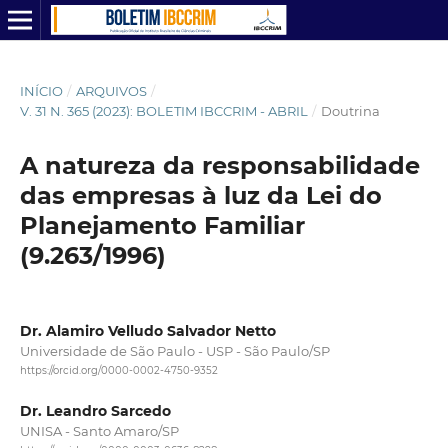
INÍCIO
/
ARQUIVOS
/
V. 31 N. 365 (2023): BOLETIM IBCCRIM - ABRIL
/
Doutrina
A natureza da responsabilidade
das empresas à luz da Lei do
Planejamento Familiar
(9.263/1996)
Dr. Alamiro Velludo Salvador Netto
Universidade de São Paulo - USP - São Paulo/SP
https://orcid.org/0000-0002-4750-9352
Dr. Leandro Sarcedo
UNISA - Santo Amaro/SP