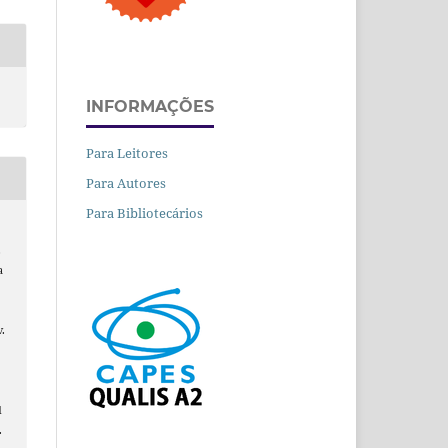
INFORMAÇÕES
Para Leitores
Para Autores
Para Bibliotecários
,
a
v.
d
.