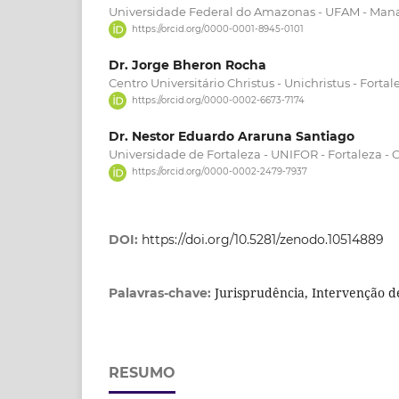
Universidade Federal do Amazonas - UFAM - Man
https://orcid.org/0000-0001-8945-0101
Dr. Jorge Bheron Rocha
Centro Universitário Christus - Unichristus - Forta
https://orcid.org/0000-0002-6673-7174
Dr. Nestor Eduardo Araruna Santiago
Universidade de Fortaleza - UNIFOR - Fortaleza - 
https://orcid.org/0000-0002-2479-7937
DOI:
https://doi.org/10.5281/zenodo.10514889
Jurisprudência, Intervenção d
Palavras-chave:
RESUMO