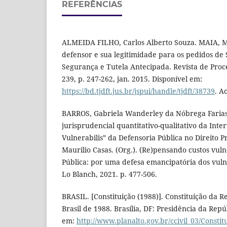
REFERÊNCIAS
ALMEIDA FILHO, Carlos Alberto Souza. MAIA, Ma
defensor e sua legitimidade para os pedidos de
Segurança e Tutela Antecipada. Revista de Proces
239, p. 247-262, jan. 2015. Disponível em:
https://bd.tjdft.jus.br/jspui/handle/tjdft/38739
. A
BARROS, Gabriela Wanderley da Nóbrega Farias
jurisprudencial quantitativo-qualitativo da Inte
Vulnerabilis” da Defensoria Pública no Direito P
Maurilio Casas. (Org.). (Re)pensando custos vuln
Pública: por uma defesa emancipatória dos vulne
Lo Blanch, 2021. p. 477-506.
BRASIL. [Constituição (1988)]. Constituição da R
Brasil de 1988. Brasília, DF: Presidência da Repú
em:
http://www.planalto.gov.br/ccivil_03/Constit