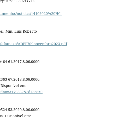
rpus nº 568.693 - ES
/documentos/noticias/14102020%20HC-
l. Min. Luís Roberto
iciaStf/anexo/ADPF709novembro2023.pdf
.
464-61.2017.8.06.0000.
563-67.2018.8.06.0000,
. Disponível em:
Acordao=3179857&cdForo=0
.
524-53.2020.8.06.0000.
0a. Disponível em: