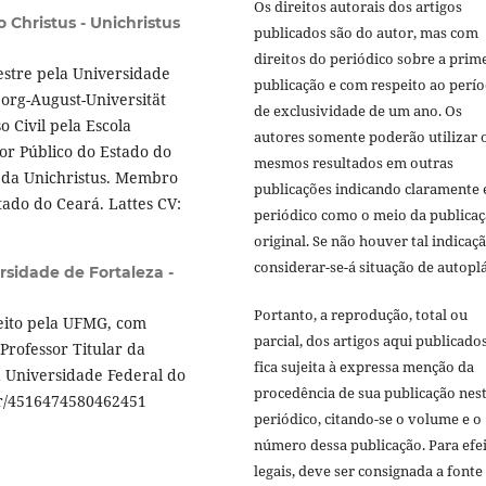
Os direitos autorais dos artigos
o Christus - Unichristus
publicados são do autor, mas com
direitos do periódico sobre a prim
estre pela Universidade
publicação e com respeito ao perí
eorg-August-Universität
de exclusividade de um ano. Os
 Civil pela Escola
autores somente poderão utilizar 
or Público do Estado do
mesmos resultados em outras
o da Unichristus. Membro
publicações indicando claramente 
tado do Ceará. Lattes CV:
periódico como o meio da publica
original. Se não houver tal indicaçã
considerar-se-á situação de autoplá
rsidade de Fortaleza -
Portanto, a reprodução, total ou
reito pela UFMG, com
parcial, dos artigos aqui publicado
Professor Titular da
fica sujeita à expressa menção da
a Universidade Federal do
procedência de sua publicação nes
.br/4516474580462451
periódico, citando-se o volume e o
número dessa publicação. Para efe
legais, deve ser consignada a fonte