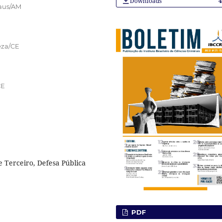
Downloads
aus/AM
leza/CE
CE
e Terceiro, Defesa Pública
PDF