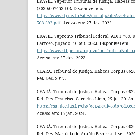
BRASIL. Superior Tribunal de Justiça. Habeas co
(2020/0074523-0). Disponível em:
https://www.stj.jus.br/sites/portalp/SiteAssets
568.693.pdf
. Acesso em: 27 dez. 2023.
BRASIL. Supremo Tribunal Federal. ADPF 709, Re
Barroso, julgado: 16 out. 2023. Disponível em:
https://www.stf.jus.br/arquivo/cms/noticiaNot
Acesso em: 27 dez. 2023.
CEARÁ. Tribunal de Justiça. Habeas Corpus 0620
Rel. Des. 2017.
CEARÁ. Tribunal de Justiça. Habeas Corpus 0622
Rel. Des. Francisco Carneiro Lima, 25 jul. 2018a
https://esaj.tjce.jus.br/cjsg/getArquivo.do?cd
Acesso em: 15 jan. 2024.
CEARÁ. Tribunal de Justiça. Habeas Corpus 0629
Rel. Des. Marlúcia de Araújo Bezerra, 1 set. 202