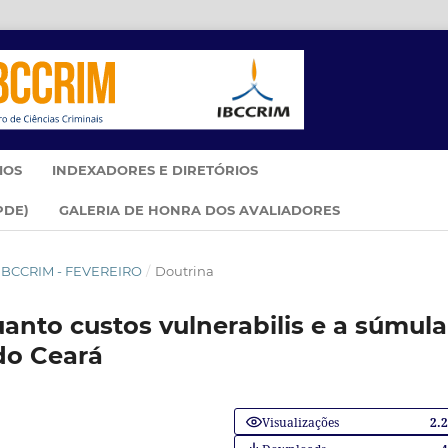
IOS
INDEXADORES E DIRETÓRIOS
PDE)
GALERIA DE HONRA DOS AVALIADORES
M IBCCRIM - FEVEREIRO
/
Doutrina
anto custos vulnerabilis e a súmula
 do Ceará
Visualizações
2.