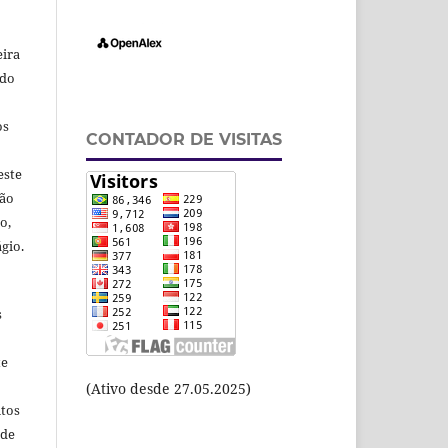
eira
odo
os
CONTADOR DE VISITAS
este
ção
o,
gio.
s
te
(Ativo desde 27.05.2025)
itos
 de