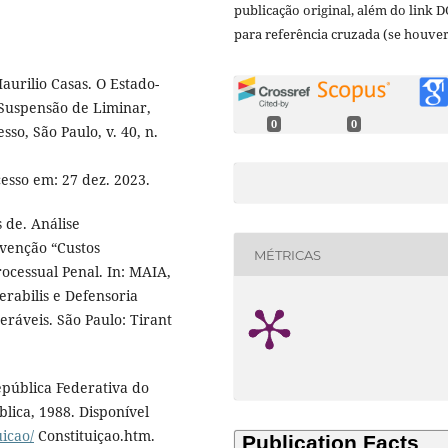
publicação original, além do link D
para referência cruzada (se houver
urilio Casas. O Estado-
 Suspensão de Liminar,
0
0
so, São Paulo, v. 40, n.
cesso em: 27 dez. 2023.
 de. Análise
rvenção “Custos
MÉTRICAS
rocessual Penal. In: MAIA,
erabilis e Defensoria
ráveis. São Paulo: Tirant
epública Federativa do
blica, 1988. Disponível
uicao/
Constituiçao.htm.