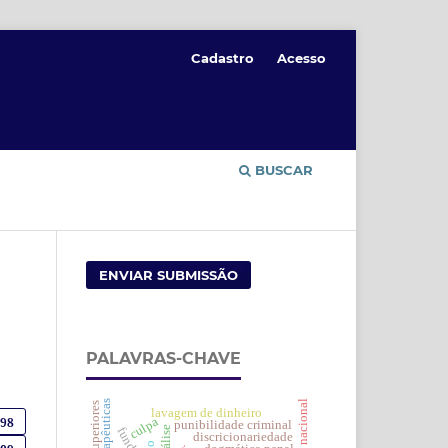
Cadastro
Acesso
BUSCAR
ENVIAR SUBMISSÃO
PALAVRAS-CHAVE
lavagem de dinheiro
298
culpa
punibilidade criminal
discricionariedade