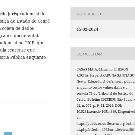
ção jurisprudencial do
PUBLICADO
stiça do Estado do Ceará
a coleta de dados
15-02-2024
ográfico-documental.
rudencial no TJCE, que
ula cearense que
COMO CITAR
soria Pública enquanto
CASAS MAIA, Maurilio; BHERON
ROCHA, Jorge; ARARUNA SANTIAGO
Nestor Eduardo. A defensoria públic
enquanto custos vulnerabilis e a
súmula 71 do Tribunal de Justiça do
Ceará.
Boletim IBCCRIM
, São Paulo, 
32, n. 375, p. 9–11, 2024. DOI:
10.5281/zenodo.10514889. Disponível
em:
https://publicacoes.ibccrim.org.br/in
ex.php/boletim_1993/article/view/801