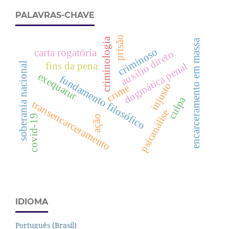
PALAVRAS-CHAVE
prisão
criminologia
encarceramento em massa
criminoso
carta rogatória
auxílio direto
soberania nacional
dogmática penal
fins da pena
exequatur
fundamento filosófico
injusto
crime
culpa
transencarceramento
psicanálise
covid-19
ação
IDIOMA
Português (Brasil)