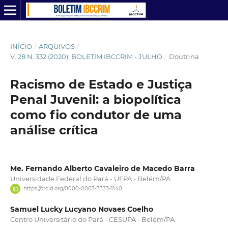
INÍCIO
/
ARQUIVOS
/
V. 28 N. 332 (2020): BOLETIM IBCCRIM - JULHO
/
Doutrina
Racismo de Estado e Justiça
Penal Juvenil: a biopolítica
como fio condutor de uma
análise crítica
Me. Fernando Alberto Cavaleiro de Macedo Barra
Universidade Federal do Pará - UFPA - Belém/PA
https://orcid.org/0000-0003-3333-1140
Samuel Lucky Lucyano Novaes Coelho
Centro Universitário do Pará - CESUPA - Belém/PA