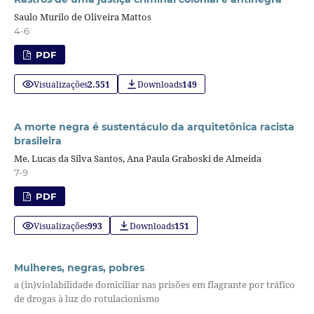
Saulo Murilo de Oliveira Mattos
4-6
PDF
Visualizações
2.551
Downloads
149
A morte negra é sustentáculo da arquitetônica racista
brasileira
Me. Lucas da Silva Santos, Ana Paula Graboski de Almeida
7-9
PDF
Visualizações
993
Downloads
151
Mulheres, negras, pobres
a (in)violabilidade domiciliar nas prisões em flagrante por tráfico
de drogas à luz do rotulacionismo