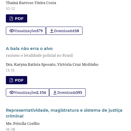
Thainá Barroso Vieira Costa
10-12
PDF
Visualizações
579
Downloads
110
A bala não erra o alvo
racismo e letalidade policial no Brasil
Dra. Karyna Batista Sposato, Victória Cruz Moitinho
13-15
PDF
Visualizações
2.154
Downloads
595
Representatividade, magistratura e sistema de justiça
criminal
Me. Priscila Coelho
16-18