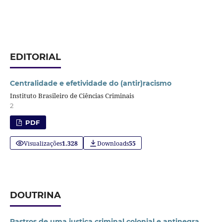
EDITORIAL
Centralidade e efetividade do (antir)racismo
Instituto Brasileiro de Ciências Criminais
2
PDF
Visualizações
1.328
Downloads
55
DOUTRINA
Rastros de uma justiça criminal colonial e antinegra