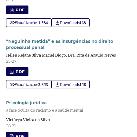
PDF
Visualizações
1.584
Downloads
168
“Neguinha metida” e as insurgências no direito
processual penal
Hélen Rejane Silva Maciel Diogo, Dra. Rita de Araujo Neves
25-27
PDF
Visualizações
2.353
Downloads
156
Psicologia jurídica
a face oculta do racismo e a saúde mental
Victórya Vieira da Silva
28-31
PDF