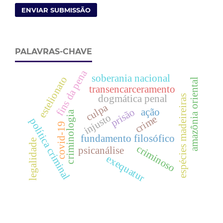
ENVIAR SUBMISSÃO
PALAVRAS-CHAVE
fins da pena
soberania nacional
estelionato
amazônia oriental
transencarceramento
dogmática penal
espécies madeireiras
culpa
prisão
ação
criminologia
injusto
crime
política criminal
covid-19
fundamento filosófico
legalidade
criminoso
psicanálise
exequatur