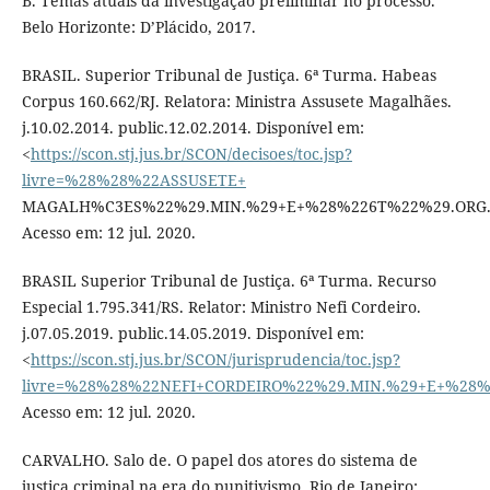
B. Temas atuais da investigação preliminar no processo.
Belo Horizonte: D’Plácido, 2017.
BRASIL. Superior Tribunal de Justiça. 6ª Turma. Habeas
Corpus 160.662/RJ. Relatora: Ministra Assusete Magalhães.
j.10.02.2014. public.12.02.2014. Disponível em:
<
https://scon.stj.jus.br/SCON/decisoes/toc.jsp?
livre=%28%28%22ASSUSETE+
MAGALH%C3ES%22%29.MIN.%29+E+%28%226T%22%29.ORG.&pr
Acesso em: 12 jul. 2020.
BRASIL Superior Tribunal de Justiça. 6ª Turma. Recurso
Especial 1.795.341/RS. Relator: Ministro Nefi Cordeiro.
j.07.05.2019. public.14.05.2019. Disponível em:
<
https://scon.stj.jus.br/SCON/jurisprudencia/toc.jsp?
livre=%28%28%22NEFI+CORDEIRO%22%29.MIN.%29+E+%28%2
Acesso em: 12 jul. 2020.
CARVALHO. Salo de. O papel dos atores do sistema de
justiça criminal na era do punitivismo. Rio de Janeiro: