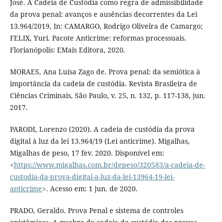
José. A Cadeia de Custódia como regra de admissibilidade
da prova penal: avanços e ausências decorrentes da Lei
13.964/2019, In: CAMARGO, Rodrigo Oliveira de Camargo;
FELIX, Yuri. Pacote Anticrime: reformas processuais.
Florianópolis: EMais Editora, 2020.
MORAES, Ana Luísa Zago de. Prova penal: da semiótica à
importância da cadeia de custódia. Revista Brasileira de
Ciências Criminais, São Paulo, v. 25, n. 132, p. 117-138, jun.
2017.
PARODI, Lorenzo (2020). A cadeia de custódia da prova
digital à luz da lei 13.964/19 (Lei anticrime). Migalhas,
Migalhas de peso, 17 fev. 2020. Disponível em:
<
https://www.migalhas.com.br/depeso/320583/a-cadeia-de-
custodia-da-prova-digital-a-luz-da-lei-13964-19-lei-
anticrime
>. Acesso em: 1 jun. de 2020.
PRADO, Geraldo. Prova Penal e sistema de controles