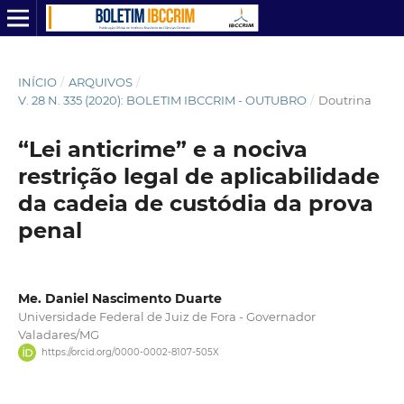
INÍCIO
/
ARQUIVOS
/
V. 28 N. 335 (2020): BOLETIM IBCCRIM - OUTUBRO
/
Doutrina
“Lei anticrime” e a nociva
restrição legal de aplicabilidade
da cadeia de custódia da prova
penal
Me. Daniel Nascimento Duarte
Universidade Federal de Juiz de Fora - Governador
Valadares/MG
https://orcid.org/0000-0002-8107-505X