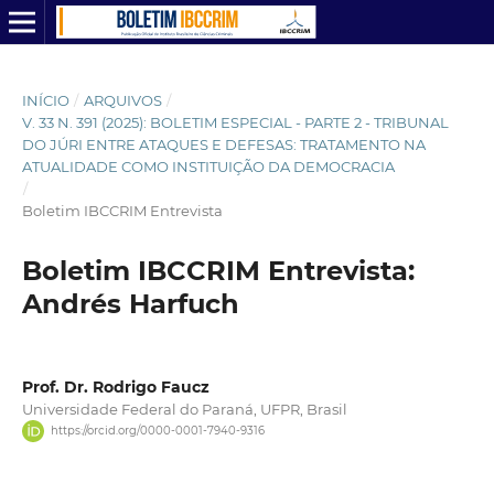
INÍCIO
/
ARQUIVOS
/
V. 33 N. 391 (2025): BOLETIM ESPECIAL - PARTE 2 - TRIBUNAL
DO JÚRI ENTRE ATAQUES E DEFESAS: TRATAMENTO NA
ATUALIDADE COMO INSTITUIÇÃO DA DEMOCRACIA
/
Boletim IBCCRIM Entrevista
Boletim IBCCRIM Entrevista:
Andrés Harfuch
Prof. Dr. Rodrigo Faucz
Universidade Federal do Paraná, UFPR, Brasil
https://orcid.org/0000-0001-7940-9316