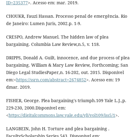
ID=235377
>. Acesso em: mar. 2019.
CHOUKR, Fauzi Hassan. Processo penal de emergência. Rio
de Janeiro: Lumen Juris, 2002.p. 1-9.
CRESPO, Andrew Manuel. The hidden law of plea
bargaining. Columbia Law Review,n.5, v. 118.
DRIPPS, Donald A. Guilt, innocence, and due process of plea
bargaining. William & Mary Law Review, Forthcoming; San
Diego Legal StudiesPaper,n. 16-202, out. 2015. Disponível
em:<
https://ssrn.com/abstract=2674852
>. Acesso em: 19
dmar. 2019.
FISHER, George. Plea bargaining's triumph.109 Yale L.J.,p.
229-230, 2000.Disponível em:
<
https://digitalcommons.law.yale.edu/ylj/vol109/iss5/1
>.
LANGBEIN, John H. Torture and plea bargaining .
FacultyScholarship Series,543. Disponível em: