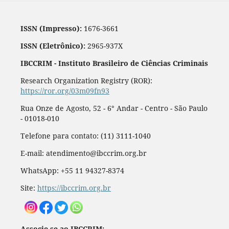
ISSN (Impresso):
1676-3661
ISSN (Eletrônico):
2965-937X
IBCCRIM - Instituto Brasileiro de Ciências Criminais
Research Organization Registry (ROR):
https://ror.org/03m09fn93
Rua Onze de Agosto, 52 - 6° Andar - Centro - São Paulo
- 01018-010
Telefone para contato: (11) 3111-1040
E-mail: atendimento@ibccrim.org.br
WhatsApp: +55 11 94327-8374
Site:
https://ibccrim.org.br
Associe-se ao IBCCRIM: