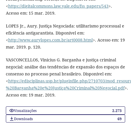
<
https://digitalcommons.law.yale.edu/fss_papers/543
>.
Acesso em: 15 mar. 2019.
LOPES Jr., Aury. Justiça Negociada: utilitarismo processual e
eficiência antigarantista. Disponível em:
<
http://www.aurylopes.com.br/art0008.html
>. Acesso em: 19
mar. 2019. p. 120.
VASCONCELLOS, Vinicius G. Barganha e justiça criminal
negocial: análise das tendências de expansão dos espaços de
consenso no processo penal brasileiro. Disponível em:
<
https://edisciplinas.usp.br/pluginfile.php/2710703/mod_res
%20Barganha%20e%20Justiça%20Criminal%20Negocial.pdf
>.
Acesso em: 19 mar. 2019.
Visualizações
2.273
Downloads
69