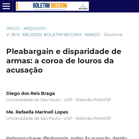
INÍCIO
/
ARQUIVOS
/
V. 28 N. 328 (2020): BOLETIM IBCCRIM - MARÇO
/
Doutrina
Pleabargain e disparidade de
armas: a coroa de louros da
acusação
Diego dos Reis Braga
Universidade de São Paulo - USP - Ribeirão Preto/SP
Me. Rafaella Marineli Lopes
Universidade de São Paulo - USP - Ribeirão Preto/SP
Pleabargain, poder da acusação, devido
Palavras-chave: