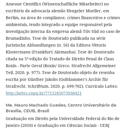
Assessor Científico (Wissenschaftliche Mitarbeiter) no
escritório de advocacia alemão Hengeler Mueller, em
Berlim, na área de compliance, crimes financeiros e crimes
ambientais, tendo integrado a equipe responsável pela
investigação interna da empresa alemã Tüv Süd no caso de
Brumadinho. Tese de Doutorado publicada na série
Juristische Abhandlungen (n. 56) da Editora Vittorio
Klostermann (Frankfurt/ Alemanha). Tese de Doutorado
citada na 5ª edição do Tratado de Direito Penal de Claus
Roxin - Parte Geral (Roxin/ Greco. Strafrecht Allgemeiner
Teil. 2020. p. 977). Tese de Doutorado objeto de resenha
escrita por Günther Jakobs (Goltdammer's Archiv für
Strafrecht. Schrifttum. 2020. p. 699-702). Currículo Lattes:
http://lattes.cnpq.br/7711285073938421
Me. Mauro Machado Guedes,
Centro Universitário de
Brasília, CEUB, Brasil
Graduação em Direito pela Universidade Federal do Rio de
Janeiro (2010) e Graduação em Ciências Sociais - UERJ