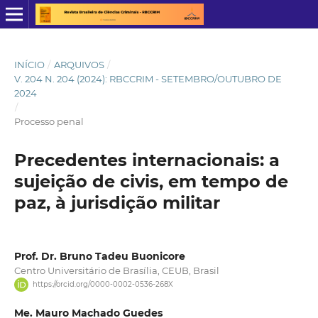
INÍCIO
/
ARQUIVOS
/
V. 204 N. 204 (2024): RBCCRIM - SETEMBRO/OUTUBRO DE
2024
/
Processo penal
Precedentes internacionais: a
sujeição de civis, em tempo de
paz, à jurisdição militar
Prof. Dr. Bruno Tadeu Buonicore
Centro Universitário de Brasília, CEUB, Brasil
https://orcid.org/0000-0002-0536-268X
Me. Mauro Machado Guedes