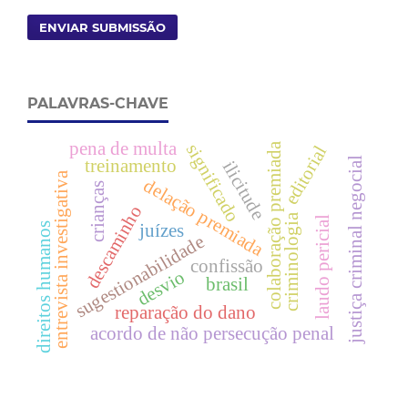
ENVIAR SUBMISSÃO
PALAVRAS-CHAVE
pena de multa
colaboração premiada
significado
editorial
justiça criminal negocial
treinamento
ilicitude
entrevista investigativa
delação premiada
crianças
descaminho
criminologia
laudo pericial
direitos humanos
juízes
sugestionabilidade
confissão
desvio
brasil
reparação do dano
acordo de não persecução penal