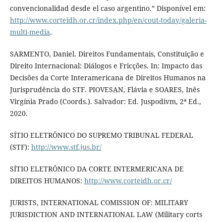
convencionalidad desde el caso argentino.” Disponível em:
http://www.corteidh.or.cr/index.php/en/cout-today/galeria-
multi-media
.
SARMENTO, Daniel. Direitos Fundamentais, Constituição e
Direito Internacional: Diálogos e Fricções. In: Impacto das
Decisões da Corte Interamericana de Direitos Humanos na
Jurisprudência do STF. PIOVESAN, Flávia e SOARES, Inês
Virgínia Prado (Coords.). Salvador: Ed. Juspodivm, 2ª Ed.,
2020.
SÍTIO ELETRÔNICO DO SUPREMO TRIBUNAL FEDERAL
(STF):
http://www.stf.jus.br/
SÍTIO ELETRÔNICO DA CORTE INTERMERICANA DE
DIREITOS HUMANOS:
http://www.corteidh.or.cr/
JURISTS, INTERNATIONAL COMISSION OF: MILITARY
JURISDICTION AND INTERNATIONAL LAW (Military corts