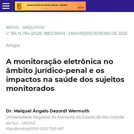
INÍCIO
/
ARQUIVOS
/
V. 194 N. 194 (2023): RBCCRRIM - JANEIRO/FEVEREIRO DE 2023
/
Artigos
A monitoração eletrônica no
âmbito jurídico-penal e os
impactos na saúde dos sujeitos
monitorados
Dr. Maiquel Ângelo Dezordi Wermuth
Universidade Regional do Noroeste do Estado do Rio Grande
do Sul - UNIJUÍ
https://orcid.org/0000-0002-7365-5601