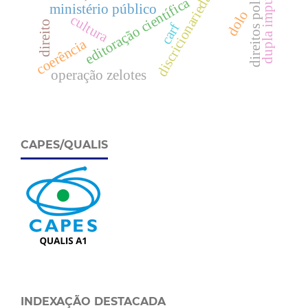
dupla imputação
direitos políticos
discricionariedade
editoração científica
ministério público
dolo
cultura
direito
carf
coerência
operação zelotes
CAPES/QUALIS
INDEXAÇÃO DESTACADA