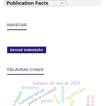
NAVEGAR
ENVIAR SUBMISSÃO
PALAVRAS-CHAVE
balanço do ano de 2021
tentativa
significado
política criminal
editorial
controle social
verdade
crime
prova