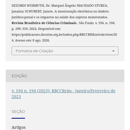
DEZORDI WERMUTH, Dr. Maiquel Ângelo; MACHADO STURZA,
Janaína; SCHUBERT, Janete. A monitoração eletrônica no âmbito
jurídico-penal e os impactos na saúde dos sujeitos monitorados.
Revista Brasileira de Ciências Criminais
, São Paulo, v. 194, n. 194,
p. 299–319, 2024. Disponível em:
https://publicacoes.ibccrim.org.br/index.php/RBCCRIM/article/view/26
4. Acesso em: 8 ago. 2026.
Fomatos de Citação
EDIÇÃO
v. 194 n. 194 (2023): RBCCRrim - Janeiro/Fevereiro de
2023
SEÇÃO
Artigos