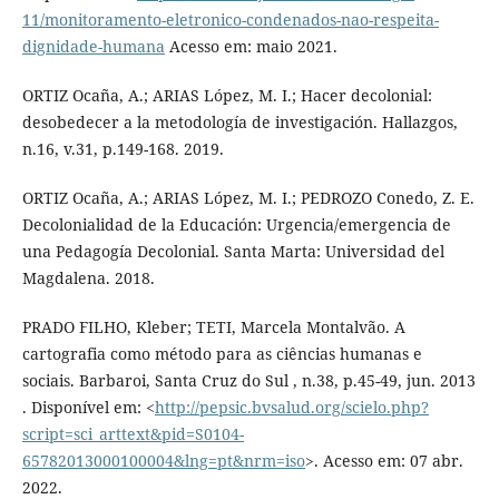
11/monitoramento-eletronico-condenados-nao-respeita-
dignidade-humana
Acesso em: maio 2021.
ORTIZ Ocaña, A.; ARIAS López, M. I.; Hacer decolonial:
desobedecer a la metodología de investigación. Hallazgos,
n.16, v.31, p.149-168. 2019.
ORTIZ Ocaña, A.; ARIAS López, M. I.; PEDROZO Conedo, Z. E.
Decolonialidad de la Educación: Urgencia/emergencia de
una Pedagogía Decolonial. Santa Marta: Universidad del
Magdalena. 2018.
PRADO FILHO, Kleber; TETI, Marcela Montalvão. A
cartografia como método para as ciências humanas e
sociais. Barbaroi, Santa Cruz do Sul , n.38, p.45-49, jun. 2013
. Disponível em: <
http://pepsic.bvsalud.org/scielo.php?
script=sci_arttext&pid=S0104-
65782013000100004&lng=pt&nrm=iso
>. Acesso em: 07 abr.
2022.