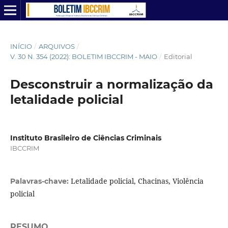
INÍCIO
/
ARQUIVOS
/
V. 30 N. 354 (2022): BOLETIM IBCCRIM - MAIO
/
Editorial
Desconstruir a normalização da
letalidade policial
Instituto Brasileiro de Ciências Criminais
IBCCRIM
Letalidade policial, Chacinas, Violência
Palavras-chave:
policial
RESUMO