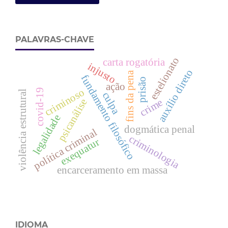
PALAVRAS-CHAVE
estelionato
carta rogatória
injusto
auxílio direto
fins da pena
fundamento filosófico
prisão
ação
criminoso
covid-19
violência estrutural
culpa
crime
psicanálise
legalidade
dogmática penal
política criminal
criminologia
exequatur
encarceramento em massa
IDIOMA