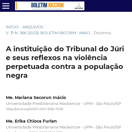
INÍCIO
/
ARQUIVOS
/
V. 31 N. 366 (2023): BOLETIM IBCCRIM - MAIO
/
Doutrina
A instituição do Tribunal do Júri
e seus reflexos na violência
perpetuada contra a população
negra
Me. Mariana Secorun Inácio
Universidade Presbiteriana Mackenzie - UPM - São Paulo/SP
https://orcid.org/0000-0001-6160-7058
Me. Erika Chioca Furlan
Universidade Presbiteriana Mackenzie - UPM - São Paulo/SP