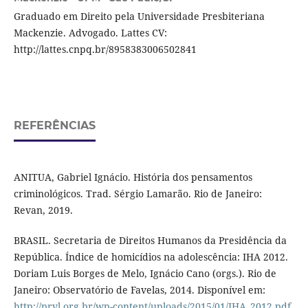
Graduado em Direito pela Universidade Presbiteriana
Mackenzie. Advogado. Lattes CV:
http://lattes.cnpq.br/8958383006502841
REFERÊNCIAS
ANITUA, Gabriel Ignácio. História dos pensamentos
criminológicos. Trad. Sérgio Lamarão. Rio de Janeiro:
Revan, 2019.
BRASIL. Secretaria de Direitos Humanos da Presidência da
República. Índice de homicídios na adolescência: IHA 2012.
Doriam Luis Borges de Melo, Ignácio Cano (orgs.). Rio de
Janeiro: Observatório de Favelas, 2014. Disponível em:
http://prvl.org.br/wp-content/uploads/2015/01/IHA_2012.pdf