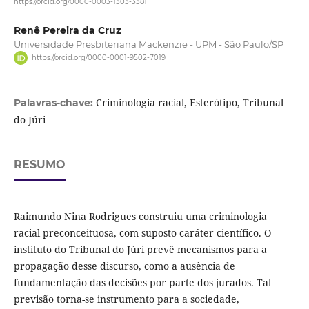
https://orcid.org/0000-0003-1303-3381
Renê Pereira da Cruz
Universidade Presbiteriana Mackenzie - UPM - São Paulo/SP
https://orcid.org/0000-0001-9502-7019
Criminologia racial, Esterótipo, Tribunal
Palavras-chave:
do Júri
RESUMO
Raimundo Nina Rodrigues construiu uma criminologia
racial preconceituosa, com suposto caráter científico. O
instituto do Tribunal do Júri prevê mecanismos para a
propagação desse discurso, como a ausência de
fundamentação das decisões por parte dos jurados. Tal
previsão torna-se instrumento para a sociedade,