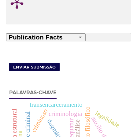
ENVIAR SUBMISSÃO
PALAVRAS-CHAVE
transencarceramento
fundamento filosófico
criminoso
violência estrutural
legalidade
criminologia
auxílio direto
exequatur
psicanálise