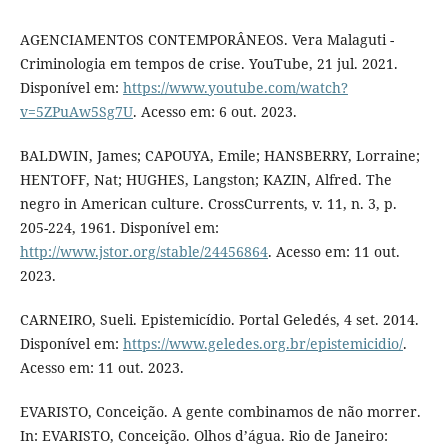
AGENCIAMENTOS CONTEMPORÂNEOS. Vera Malaguti -
Criminologia em tempos de crise. YouTube, 21 jul. 2021.
Disponível em:
https://www.youtube.com/watch?
v=5ZPuAw5Sg7U
. Acesso em: 6 out. 2023.
BALDWIN, James; CAPOUYA, Emile; HANSBERRY, Lorraine;
HENTOFF, Nat; HUGHES, Langston; KAZIN, Alfred. The
negro in American culture. CrossCurrents, v. 11, n. 3, p.
205-224, 1961. Disponível em:
http://www.jstor.org/stable/24456864
. Acesso em: 11 out.
2023.
CARNEIRO, Sueli. Epistemicídio. Portal Geledés, 4 set. 2014.
Disponível em:
https://www.geledes.org.br/epistemicidio/
.
Acesso em: 11 out. 2023.
EVARISTO, Conceição. A gente combinamos de não morrer.
In: EVARISTO, Conceição. Olhos d’água. Rio de Janeiro: