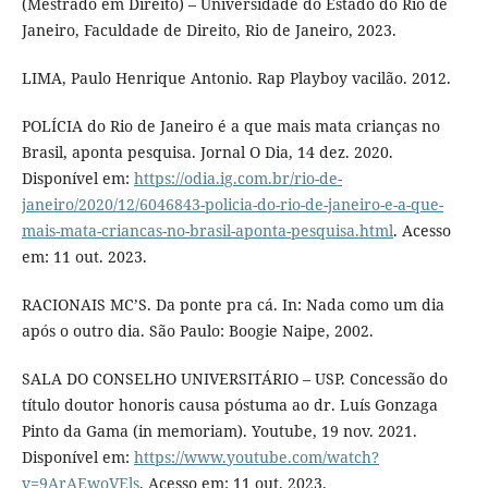
(Mestrado em Direito) – Universidade do Estado do Rio de
Janeiro, Faculdade de Direito, Rio de Janeiro, 2023.
LIMA, Paulo Henrique Antonio. Rap Playboy vacilão. 2012.
POLÍCIA do Rio de Janeiro é a que mais mata crianças no
Brasil, aponta pesquisa. Jornal O Dia, 14 dez. 2020.
Disponível em:
https://odia.ig.com.br/rio-de-
janeiro/2020/12/6046843-policia-do-rio-de-janeiro-e-a-que-
mais-mata-criancas-no-brasil-aponta-pesquisa.html
. Acesso
em: 11 out. 2023.
RACIONAIS MC’S. Da ponte pra cá. In: Nada como um dia
após o outro dia. São Paulo: Boogie Naipe, 2002.
SALA DO CONSELHO UNIVERSITÁRIO – USP. Concessão do
título doutor honoris causa póstuma ao dr. Luís Gonzaga
Pinto da Gama (in memoriam). Youtube, 19 nov. 2021.
Disponível em:
https://www.youtube.com/watch?
v=9ArAEwoVEls
. Acesso em: 11 out. 2023.