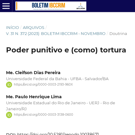
INÍCIO
/
ARQUIVOS
/
V. 31 N. 372 (2023): BOLETIM IBCCRIM - NOVEMBRO
/
Doutrina
Poder punitivo e (como) tortura
Me. Cleifson Dias Pereira
Universidade Federal da Bahia - UFBA - Salvador/BA
https://orcid.org/0000-0003-2193-960X
Me. Paulo Henrique Lima
Universidade Estadual do Rio de Janeiro - UERJ - Rio de
Janeiro/RJ
https://orcid.org/0000-0003-3138-0600
DOI:
https://doi.org/10.5281/zenodo.10038671