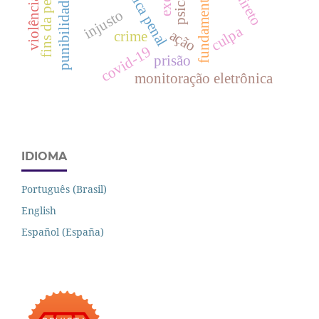
punibilidade criminal
dogmática penal
fins da pena
injusto
culpa
ação
crime
covid-19
prisão
monitoração eletrônica
IDIOMA
Português (Brasil)
English
Español (España)