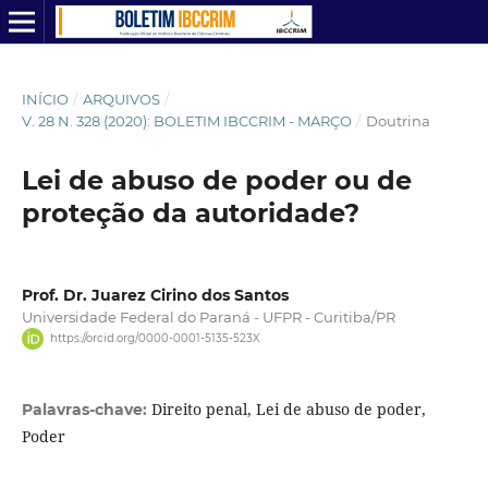
INÍCIO
/
ARQUIVOS
/
V. 28 N. 328 (2020): BOLETIM IBCCRIM - MARÇO
/
Doutrina
Lei de abuso de poder ou de
proteção da autoridade?
Prof. Dr. Juarez Cirino dos Santos
Universidade Federal do Paraná - UFPR - Curitiba/PR
https://orcid.org/0000-0001-5135-523X
Direito penal, Lei de abuso de poder,
Palavras-chave:
Poder