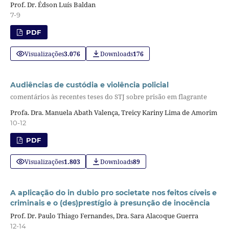
Prof. Dr. Édson Luís Baldan
7-9
PDF
Visualizações
3.076
Downloads
176
Audiências de custódia e violência policial
comentários às recentes teses do STJ sobre prisão em flagrante
Profa. Dra. Manuela Abath Valença, Treicy Kariny Lima de Amorim
10-12
PDF
Visualizações
1.803
Downloads
89
A aplicação do in dubio pro societate nos feitos cíveis e
criminais e o (des)prestígio à presunção de inocência
Prof. Dr. Paulo Thiago Fernandes, Dra. Sara Alacoque Guerra
12-14