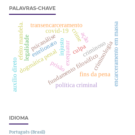
PALAVRAS-CHAVE
encarceramento em massa
efeito mandela.
transencarceramento
crime
covid-19
ação
psicanálise
legalidade
injusto
estelionato
criminoso
criminologia
exequatur
culpa
dogmática penal
fundamento filosófico
auxílio direto
prisão
fins da pena
política criminal
IDIOMA
Português (Brasil)