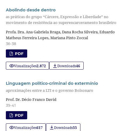
Abolindo desde dentro
as práticas do grupo “Cárcere, Expressão e Liberdade” no
movimento de resistência ao superencarceramento brasileiro
Profa. Dra. Ana Gabriela Braga, Dana Rocha Silveira, Eduardo
Matheus Ferreira Lopes, Mariana Pinto Zoccal
36-38
PDF
Visualizações
2.872
Downloads
46
Linguagem político-criminal do extermínio
aproximações entre a LTI e o governo Bolsonaro
Prof. Dr. Décio Franco David
39-41
PDF
Visualizações
617
Downloads
55