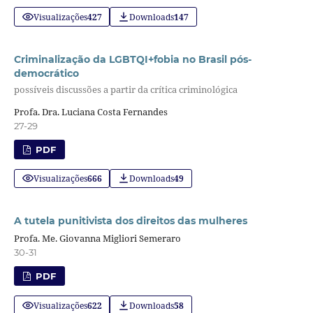
Visualizações
427
Downloads
147
Criminalização da LGBTQI+fobia no Brasil pós-
democrático
possíveis discussões a partir da crítica criminológica
Profa. Dra. Luciana Costa Fernandes
27-29
PDF
Visualizações
666
Downloads
49
A tutela punitivista dos direitos das mulheres
Profa. Me. Giovanna Migliori Semeraro
30-31
PDF
Visualizações
622
Downloads
58