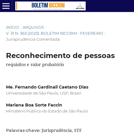
INÍCIO
/
ARQUIVOS
/
V. 31 N. 363 (2023): BOLETIM IBCCRIM - FEVEREIRO
/
Jurisprudência Comentada
Reconhecimento de pessoas
requisitos e valor probatório
Me. Fernando Gardinali Caetano Dias
Universidade de São Paulo, USP, Brasil.
Mariana Boa Sorte Faccin
Ministério Público do Estado de São Paulo
Jurisprudência, STF
Palavras-chave: