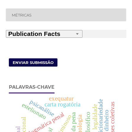
MÉTRICAS
ENVIAR SUBMISSÃO
PALAVRAS-CHAVE
exequatur
psicanálise
discricionariedade
carta rogatória
estelionato
psicoses coletivas
legalidade
dogmática penal
fins da pena
criminoso
criminologia