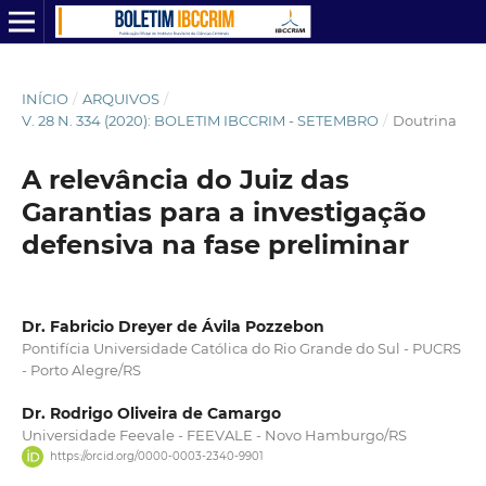
INÍCIO
/
ARQUIVOS
/
V. 28 N. 334 (2020): BOLETIM IBCCRIM - SETEMBRO
/
Doutrina
A relevância do Juiz das
Garantias para a investigação
defensiva na fase preliminar
Dr. Fabricio Dreyer de Ávila Pozzebon
Pontifícia Universidade Católica do Rio Grande do Sul - PUCRS
- Porto Alegre/RS
Dr. Rodrigo Oliveira de Camargo
Universidade Feevale - FEEVALE - Novo Hamburgo/RS
https://orcid.org/0000-0003-2340-9901