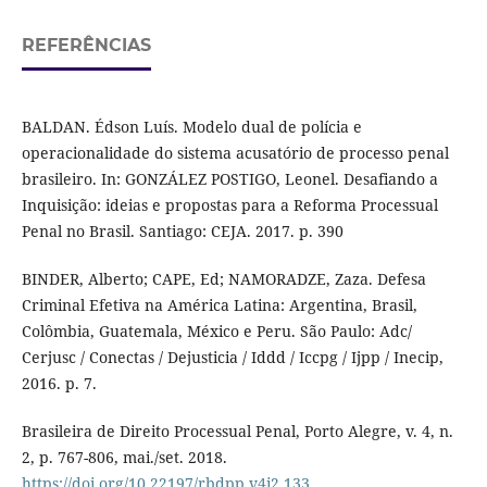
REFERÊNCIAS
BALDAN. Édson Luís. Modelo dual de polícia e
operacionalidade do sistema acusatório de processo penal
brasileiro. In: GONZÁLEZ POSTIGO, Leonel. Desafiando a
Inquisição: ideias e propostas para a Reforma Processual
Penal no Brasil. Santiago: CEJA. 2017. p. 390
BINDER, Alberto; CAPE, Ed; NAMORADZE, Zaza. Defesa
Criminal Efetiva na América Latina: Argentina, Brasil,
Colômbia, Guatemala, México e Peru. São Paulo: Adc/
Cerjusc / Conectas / Dejusticia / Iddd / Iccpg / Ijpp / Inecip,
2016. p. 7.
Brasileira de Direito Processual Penal, Porto Alegre, v. 4, n.
2, p. 767-806, mai./set. 2018.
https://doi.org/10.22197/rbdpp.v4i2.133