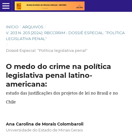
INÍCIO
/
ARQUIVOS
/
V. 203 N. 203 (2024): RBCCRRIM - DOSSIÊ ESPECIAL: “POLÍTICA
LEGISLATIVA PENAL"
/
Dossiê Especial: “Política legislativa penal"
O medo do crime na política
legislativa penal latino-
americana:
estudo das justificações dos projetos de lei no Brasil e no
Chile
Ana Carolina de Morais Colombaroli
Universidade do Estado de Minas Gerais