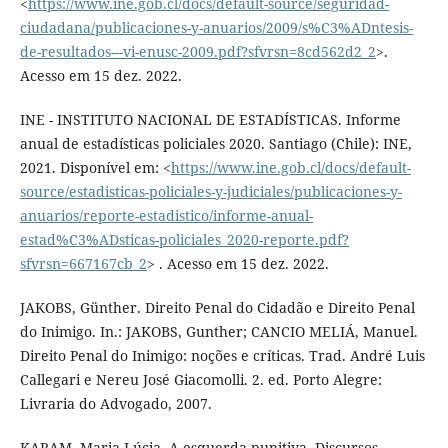
<
https://www.ine.gob.cl/docs/default-source/seguridad-
ciudadana/publicaciones-y-anuarios/2009/s%C3%ADntesis-
de-resultados---vi-enusc-2009.pdf?sfvrsn=8cd562d2_2
>.
Acesso em 15 dez. 2022.
INE - INSTITUTO NACIONAL DE ESTADÍSTICAS. Informe
anual de estadísticas policiales 2020. Santiago (Chile): INE,
2021. Disponível em: <
https://www.ine.gob.cl/docs/default-
source/estadisticas-policiales-y-judiciales/publicaciones-y-
anuarios/reporte-estadistico/informe-anual-
estad%C3%ADsticas-policiales_2020-reporte.pdf?
sfvrsn=667167cb_2
> . Acesso em 15 dez. 2022.
JAKOBS, Günther. Direito Penal do Cidadão e Direito Penal
do Inimigo. In.: JAKOBS, Gunther; CANCIO MELIÁ, Manuel.
Direito Penal do Inimigo: noções e críticas. Trad. André Luis
Callegari e Nereu José Giacomolli. 2. ed. Porto Alegre:
Livraria do Advogado, 2007.
KARAM, Maria Lúcia. A esquerda punitiva. Discursos