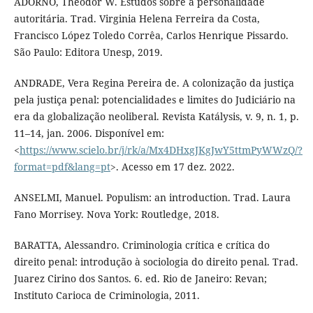
ADORNO, Theodor W. Estudos sobre a personalidade
autoritária. Trad. Virginia Helena Ferreira da Costa,
Francisco López Toledo Corrêa, Carlos Henrique Pissardo.
São Paulo: Editora Unesp, 2019.
ANDRADE, Vera Regina Pereira de. A colonização da justiça
pela justiça penal: potencialidades e limites do Judiciário na
era da globalização neoliberal. Revista Katálysis, v. 9, n. 1, p.
11–14, jan. 2006. Disponível em:
<
https://www.scielo.br/j/rk/a/Mx4DHxgJKgJwY5ttmPyWWzQ/?
format=pdf&lang=pt
>. Acesso em 17 dez. 2022.
ANSELMI, Manuel. Populism: an introduction. Trad. Laura
Fano Morrisey. Nova York: Routledge, 2018.
BARATTA, Alessandro. Criminologia crítica e crítica do
direito penal: introdução à sociologia do direito penal. Trad.
Juarez Cirino dos Santos. 6. ed. Rio de Janeiro: Revan;
Instituto Carioca de Criminologia, 2011.