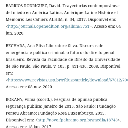
BARRIOS RODRIGUEZ, David. Trayectorias contemporáneas
del miedo en América Latina; Amérique Latine Histoire et
Mémoire: Les Cahiers ALHIM, n. 34, 2017. Disponível em:
<
http://journals.openedition.org/alhim/5751
>. Acesso em: 04
jun. 2020.
BECHARA, Ana Elisa Liberatore Silva. Discursos de
emergência e política criminal: o futuro do direito penal
brasileiro. Revista da Faculdade de Direito da Universidade
de São Paulo, São Paulo, v. 103, p. 411-436, 2008. Disponível
em:
<
https://www.revistas.usp.br/rfdusp/article/download/67812/70
Acesso em: 08 nov. 2020.
BOKANY, Vilma (coord.). Pesquisa de opinião pública:
segurança pública: Janeiro de 2015. São Paulo: Fundação
Perseu Abramo; Fundação Rosa Luxemburgo, 2015.
Disponível em: <
http://novo.fpabramo.org.br/media/18748
>.
Acesso em: 18 jan. 2017.