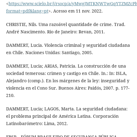
<
https://www.scielo.br/j/rsocp/a/yMwgJMTKNWTwGqYTZMZcP
format=pdf&lang=pt
>. Acesso em 11 nov. 2022.
CHRISTIE, Nils. Uma razoável quantidade de crime. Trad.
André Nascimento. Rio de Janeiro: Revan, 2011.
DAMMERT, Lucia. Violencia criminal y seguridad ciudadana
en Chile. Naciones Unidas: Santiago, 2005.
DAMMERT, Lucia; ARIAS, Patricia. La construcción de una
sociedad temerosa: crimen y castigo en Chile. In.: In: ISLA,
Alejandro (comp.). En los márgenes de la ley: inseguridad y
violencia en el Cono Sur. Buenos Aires: Paidós, 2007. p. 177-
210.
DAMMERT, Lucia; LAGOS, Marta. La seguridad ciudadana:
el problema principal de América Latina. Corporación
Latinobarómetro: Lima, 2012.
FBSP – FÓRUM BRASILEIRO DE SEGURANÇA PÚBLICA.