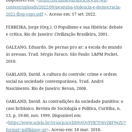
content/uploads/2022/09/pesquisa-violencia-e-democracia-
2022-fbsp-raps.pdf
>. Acesso em: 17 set. 2022.
FERREIRA, Jorge (Org.). O Populismo e sua História: debate
e crítica. Rio de Janeiro: Civilização Brasileira, 2001.
GALEANO, Eduardo. De pernas pro ar: a escola do mundo
às avessas. Trad. Sérgio Faraco. São Paulo: L&PM Pocket,
2010.
GARLAND, David. A cultura do controle: crime e ordem
social na sociedade contemporânea. Trad. André
Nascimento. Rio de Janeiro: Revan, 2008.
GARLAND, David. As contradições da sociedade punitiva: o
caso britânico. Revista de Sociologia e Política, Curitiba, n.
13, p. 59-80, nov. 1999. Disponível em:
<
https://www.scielo.br/j/rsocp/a/gDHjvtQy9VR7Ft6vZRF9gZt/?
format=pdf&lang=pt
>. Acesso em: 18 mar. 2018.