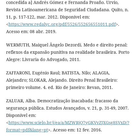
concedida a] Andrés Gómez e Fernanda Proaño. Urvio,
Revista Latinoamericana de Seguridad Ciudadana. Quito, n.
11, p. 117-122, mar. 2012. Disponível em:
<
https://www.redalyc.org/pdf/5526/552656551011.pdf
>.
Acesso em: 08 abr. 2019.
WERMUTH, Maiquel Ângelo Dezordi. Medo e direito penal:
reflexos da expansão punitiva na realidade brasileira. Porto
Alegre: Livraria do Advogado, 2011.
ZAFFARONI, Eugénio Raul; BATISTA, Nilo; ALAGIA,
Alejandro; SLOKAR, Alejando. Direito Penal Brasileiro:
primeiro volume. 4. ed. Rio de Janeiro: Revan, 2011.
ZALUAR, Alba. Democratização inacabada: fracasso da
segurança pública. Estudos Avançados, v. 21, p. 31-49, 2007.
Disponível em:
<
https://www.scielo.br/j/ea/a/MZWRjQ7yGKVvZJXGsg8SVxD/?
format=pdf&lang=pt
>. Acesso em: 12 fev. 2016.