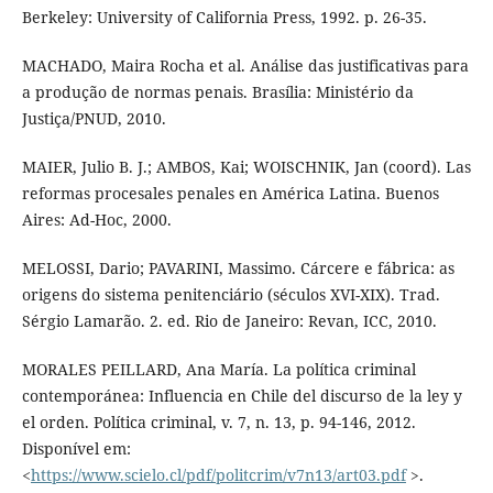
Berkeley: University of California Press, 1992. p. 26-35.
MACHADO, Maira Rocha et al. Análise das justificativas para
a produção de normas penais. Brasília: Ministério da
Justiça/PNUD, 2010.
MAIER, Julio B. J.; AMBOS, Kai; WOISCHNIK, Jan (coord). Las
reformas procesales penales en América Latina. Buenos
Aires: Ad-Hoc, 2000.
MELOSSI, Dario; PAVARINI, Massimo. Cárcere e fábrica: as
origens do sistema penitenciário (séculos XVI-XIX). Trad.
Sérgio Lamarão. 2. ed. Rio de Janeiro: Revan, ICC, 2010.
MORALES PEILLARD, Ana María. La política criminal
contemporánea: Influencia en Chile del discurso de la ley y
el orden. Política criminal, v. 7, n. 13, p. 94-146, 2012.
Disponível em:
<
https://www.scielo.cl/pdf/politcrim/v7n13/art03.pdf
>.