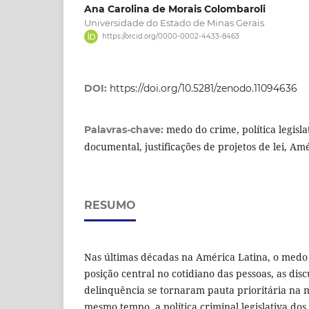
Ana Carolina de Morais Colombaroli
Universidade do Estado de Minas Gerais
https://orcid.org/0000-0002-4433-8463
DOI:
https://doi.org/10.5281/zenodo.11094636
medo do crime, política legisla
Palavras-chave:
documental, justificações de projetos de lei, Am
RESUMO
Nas últimas décadas na América Latina, o med
posição central no cotidiano das pessoas, as dis
delinquência se tornaram pauta prioritária na mí
mesmo tempo, a política criminal legislativa dos