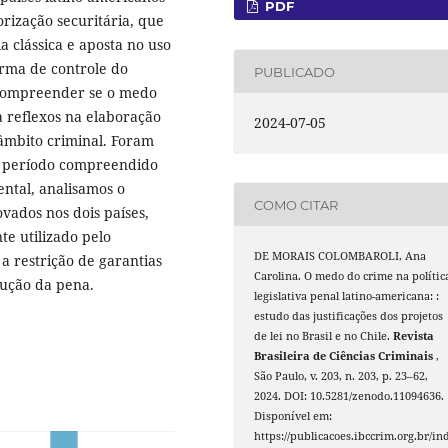
PDF
rização securitária, que
 clássica e aposta no uso
orma de controle do
PUBLICADO
e compreender se o medo
 reflexos na elaboração
2024-07-05
 âmbito criminal. Foram
e o período compreendido
ntal, analisamos o
COMO CITAR
ovados nos dois países,
e utilizado pelo
DE MORAIS COLOMBAROLI, Ana
a restrição de garantias
Carolina. O medo do crime na polític
cução da pena.
legislativa penal latino-americana: :
estudo das justificações dos projetos
de lei no Brasil e no Chile.
Revista
Brasileira de Ciências Criminais
,
São Paulo, v. 203, n. 203, p. 23–62,
2024. DOI: 10.5281/zenodo.11094636.
Disponível em:
https://publicacoes.ibccrim.org.br/in