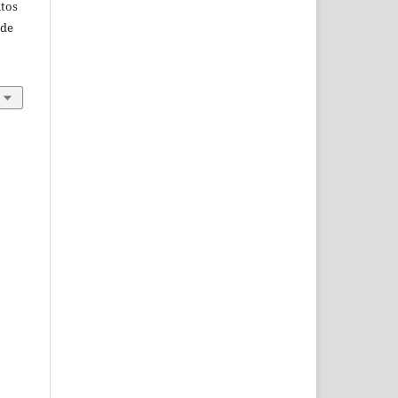
itos
 de