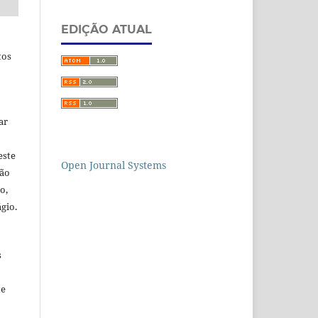
EDIÇÃO ATUAL
tos
ar
este
Open Journal Systems
ção
o,
gio.
s
te