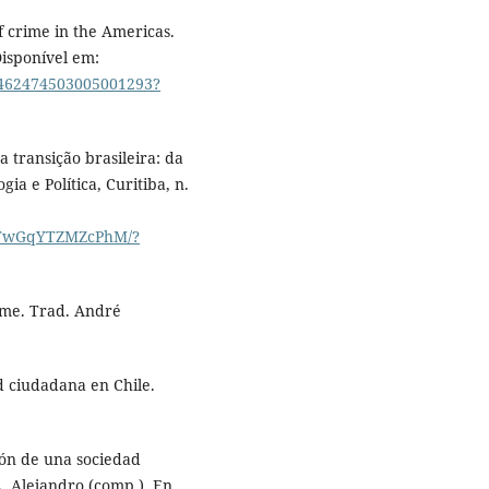
f crime in the Americas.
Disponível em:
/1462474503005001293?
 transição brasileira: da
ia e Política, Curitiba, n.
NWTwGqYTZMZcPhM/?
ime. Trad. André
d ciudadana en Chile.
ión de una sociedad
A, Alejandro (comp.). En