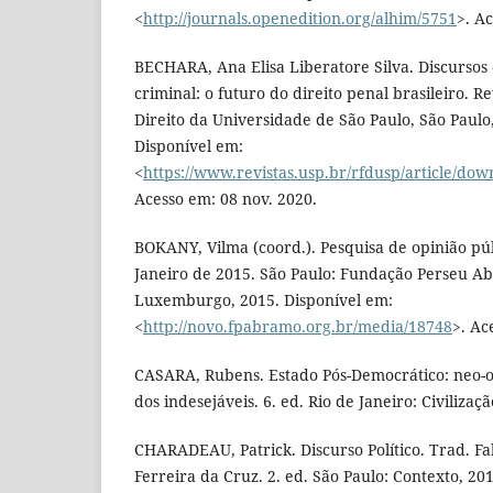
<
http://journals.openedition.org/alhim/5751
>. A
BECHARA, Ana Elisa Liberatore Silva. Discursos 
criminal: o futuro do direito penal brasileiro. R
Direito da Universidade de São Paulo, São Paulo, 
Disponível em:
<
https://www.revistas.usp.br/rfdusp/article/do
Acesso em: 08 nov. 2020.
BOKANY, Vilma (coord.). Pesquisa de opinião púb
Janeiro de 2015. São Paulo: Fundação Perseu 
Luxemburgo, 2015. Disponível em:
<
http://novo.fpabramo.org.br/media/18748
>. Ac
CASARA, Rubens. Estado Pós-Democrático: neo-o
dos indesejáveis. 6. ed. Rio de Janeiro: Civilizaçã
CHARADEAU, Patrick. Discurso Político. Trad. F
Ferreira da Cruz. 2. ed. São Paulo: Contexto, 201