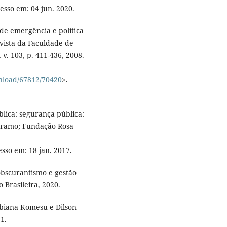
cesso em: 04 jun. 2020.
de emergência e política
evista da Faculdade de
v. 103, p. 411-436, 2008.
wnload/67812/70420
>.
lica: segurança pública:
Abramo; Fundação Rosa
esso em: 18 jan. 2017.
bscurantismo e gestão
o Brasileira, 2020.
abiana Komesu e Dilson
1.