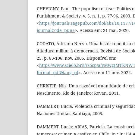
CHEVIGNY, Paul. The populism of fear: Politics o
Punishment & Society, v. 5, n. 1, p. 77-96, 2003. 
<
https://journals.sagepub.com/doi/abs/10.1177
journalCode=puna
>. Acesso em: 21 mai. 2020.
CODATO, Adriano Nervo. Uma história política da
ditadura militar à democracia. Revista de Sociolog
25, p. 83-106, nov. 2005. Disponível em:
<
https://www.scielo.br/j/rsocp/a/yMwgJMTK
format=pdf&lang=pt
>. Acesso em 11 nov. 2022.
CHRISTIE, Nils. Uma razoável quantidade de cr
Nascimento. Rio de Janeiro: Revan, 2011.
DAMMERT, Lucia. Violencia criminal y segurida
Naciones Unidas: Santiago, 2005.
DAMMERT, Lucia; ARIAS, Patricia. La construcc
temerosa: crimen y castigo en Chile. In.: In: ISL