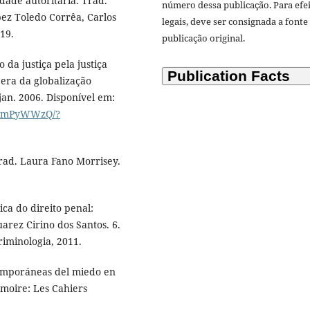
ade autoritária. Trad.
número dessa publicação. Para efe
pez Toledo Corrêa, Carlos
legais, deve ser consignada a fonte
19.
publicação original.
da justiça pela justiça
 era da globalização
, jan. 2006. Disponível em:
5ttmPyWWzQ/?
rad. Laura Fano Morrisey.
ica do direito penal:
uarez Cirino dos Santos. 6.
riminologia, 2011.
emporáneas del miedo en
moire: Les Cahiers