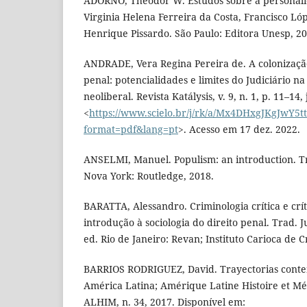
ADORNO, Theodor W. Estudos sobre a personalid
Virginia Helena Ferreira da Costa, Francisco Ló
Henrique Pissardo. São Paulo: Editora Unesp, 20
ANDRADE, Vera Regina Pereira de. A colonização 
penal: potencialidades e limites do Judiciário na
neoliberal. Revista Katálysis, v. 9, n. 1, p. 11–14
<
https://www.scielo.br/j/rk/a/Mx4DHxgJKgJwY
format=pdf&lang=pt
>. Acesso em 17 dez. 2022.
ANSELMI, Manuel. Populism: an introduction. T
Nova York: Routledge, 2018.
BARATTA, Alessandro. Criminologia crítica e crít
introdução à sociologia do direito penal. Trad. J
ed. Rio de Janeiro: Revan; Instituto Carioca de C
BARRIOS RODRIGUEZ, David. Trayectorias cont
América Latina; Amérique Latine Histoire et Mé
ALHIM, n. 34, 2017. Disponível em: