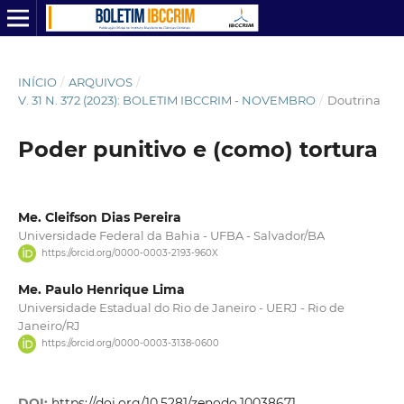
INÍCIO
/
ARQUIVOS
/
V. 31 N. 372 (2023): BOLETIM IBCCRIM - NOVEMBRO
/
Doutrina
Poder punitivo e (como) tortura
Me. Cleifson Dias Pereira
Universidade Federal da Bahia - UFBA - Salvador/BA
https://orcid.org/0000-0003-2193-960X
Me. Paulo Henrique Lima
Universidade Estadual do Rio de Janeiro - UERJ - Rio de
Janeiro/RJ
https://orcid.org/0000-0003-3138-0600
DOI:
https://doi.org/10.5281/zenodo.10038671