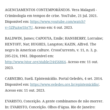
AGENCIAMENTOS CONTEMPORÂNEOS. Vera Malaguti -
Criminologia em tempos de crise. YouTube, 21 jul. 2021.
Disponível em:
https://www.youtube.com/watch?
v=5ZPuAw5Sg7U
. Acesso em: 6 out. 2023.
BALDWIN, James; CAPOUYA, Emile; HANSBERRY, Lorraine;
HENTOFF, Nat; HUGHES, Langston; KAZIN, Alfred. The
negro in American culture. CrossCurrents, v. 11, n. 3, p.
205-224, 1961. Disponível em:
http://www.jstor.org/stable/24456864
. Acesso em: 11 out.
2023.
CARNEIRO, Sueli. Epistemicídio. Portal Geledés, 4 set. 2014.
Disponível em:
https://www.geledes.org.br/epistemicidio/
.
Acesso em: 11 out. 2023.
EVARISTO, Conceição. A gente combinamos de não morrer.
In: EVARISTO, Conceição. Olhos d’água. Rio de Janeiro: