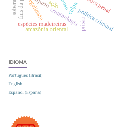
dogmática penal
fins da pena
injusto
legalidade
ação
culpa
criminologia
política criminal
prisão
espécies madeireiras
amazônia oriental
IDIOMA
Português (Brasil)
English
Español (España)