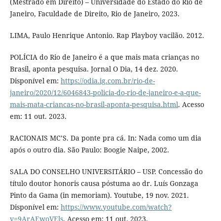
(Mestrado em Direito) – Universidade do Estado do Rio de
Janeiro, Faculdade de Direito, Rio de Janeiro, 2023.
LIMA, Paulo Henrique Antonio. Rap Playboy vacilão. 2012.
POLÍCIA do Rio de Janeiro é a que mais mata crianças no
Brasil, aponta pesquisa. Jornal O Dia, 14 dez. 2020.
Disponível em:
https://odia.ig.com.br/rio-de-
janeiro/2020/12/6046843-policia-do-rio-de-janeiro-e-a-que-
mais-mata-criancas-no-brasil-aponta-pesquisa.html
. Acesso
em: 11 out. 2023.
RACIONAIS MC’S. Da ponte pra cá. In: Nada como um dia
após o outro dia. São Paulo: Boogie Naipe, 2002.
SALA DO CONSELHO UNIVERSITÁRIO – USP. Concessão do
título doutor honoris causa póstuma ao dr. Luís Gonzaga
Pinto da Gama (in memoriam). Youtube, 19 nov. 2021.
Disponível em:
https://www.youtube.com/watch?
v=9ArAEwoVEls
. Acesso em: 11 out. 2023.