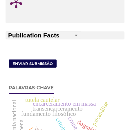
ENVIAR SUBMISSÃO
PALAVRAS-CHAVE
tutela cautelar
soberania nacional
encarceramento em massa
psicanálise
transencarceramento
fundamento filosófico
crime
criminoso