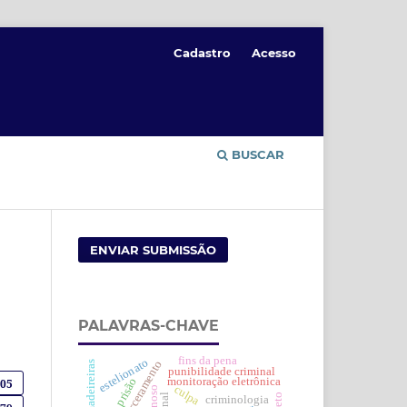
Cadastro
Acesso
BUSCAR
ENVIAR SUBMISSÃO
PALAVRAS-CHAVE
fins da pena
estelionato
transencarceramento
punibilidade criminal
monitoração eletrônica
prisão
405
culpa
criminologia