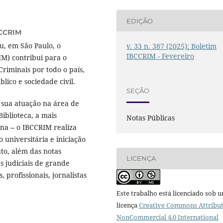
EDIÇÃO
CCRIM
, em São Paulo, o
v. 33 n. 387 (2025): Boletim
IBCCRIM - Fevereiro
RIM) contribui para o
riminais por todo o país,
ico e sociedade civil.
SEÇÃO
 sua atuação na área de
Biblioteca, a mais
Notas Públicas
na -- o IBCCRIM realiza
o universitária e iniciação
uto, além das notas
LICENÇA
es judiciais de grande
 profissionais, jornalistas
Este trabalho está licenciado sob 
licença
Creative Commons Attribut
NonCommercial 4.0 International