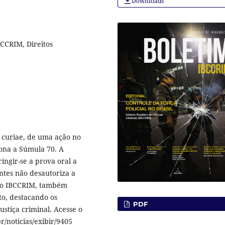
Downloads
BCCRIM, Direitos
curiae, de uma ação no
iona a Súmula 70. A
ingir-se a prova oral a
ntes não desautoriza a
 do IBCCRIM, também
to, destacando os
PDF
ustiça criminal. Acesse o
r/noticias/exibir/9405