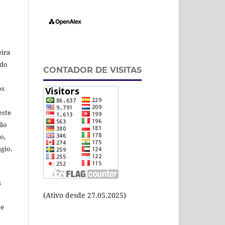
eira
odo
CONTADOR DE VISITAS
os
este
ção
o,
gio.
s
(Ativo desde 27.05.2025)
te