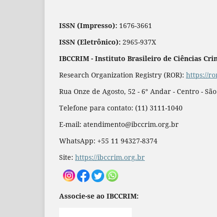
ISSN (Impresso):
1676-3661
ISSN (Eletrônico):
2965-937X
IBCCRIM - Instituto Brasileiro de Ciências Cri
Research Organization Registry (ROR):
https://r
Rua Onze de Agosto, 52 - 6° Andar - Centro - Sã
Telefone para contato: (11) 3111-1040
E-mail: atendimento@ibccrim.org.br
WhatsApp: +55 11 94327-8374
Site:
https://ibccrim.org.br
Associe-se ao IBCCRIM: