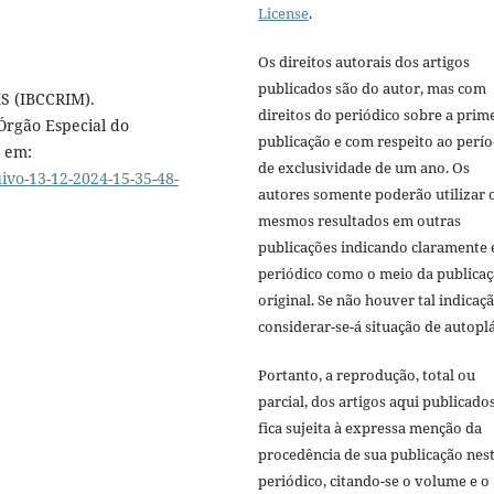
License
.
Os direitos autorais dos artigos
publicados são do autor, mas com
S (IBCCRIM).
direitos do periódico sobre a prim
Órgão Especial do
publicação e com respeito ao perí
l em:
de exclusividade de um ano. Os
ivo-13-12-2024-15-35-48-
autores somente poderão utilizar 
mesmos resultados em outras
publicações indicando claramente 
periódico como o meio da publica
original. Se não houver tal indicaçã
considerar-se-á situação de autoplá
Portanto, a reprodução, total ou
parcial, dos artigos aqui publicado
fica sujeita à expressa menção da
procedência de sua publicação nes
periódico, citando-se o volume e o