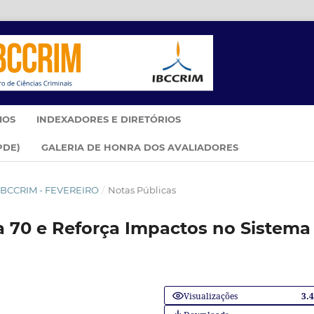
IOS
INDEXADORES E DIRETÓRIOS
PDE)
GALERIA DE HONRA DOS AVALIADORES
M IBCCRIM - FEVEREIRO
/
Notas Públicas
 70 e Reforça Impactos no Sistema
Visualizações
3.