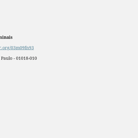
minais
or.org/03m09fn93
o Paulo - 01018-010