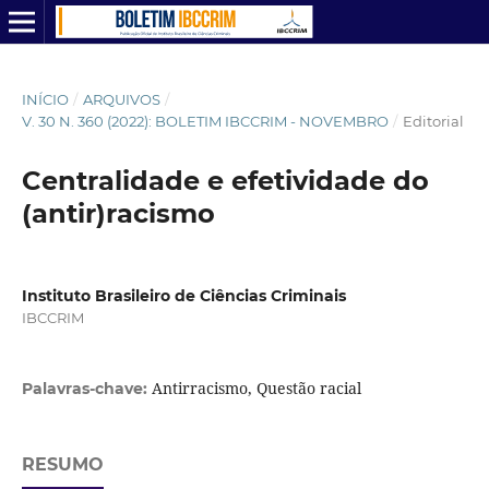
INÍCIO
/
ARQUIVOS
/
V. 30 N. 360 (2022): BOLETIM IBCCRIM - NOVEMBRO
/
Editorial
Centralidade e efetividade do
(antir)racismo
Instituto Brasileiro de Ciências Criminais
IBCCRIM
Antirracismo, Questão racial
Palavras-chave:
RESUMO