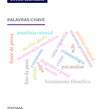
PALAVRAS-CHAVE
transencarceramento
amazônia oriental
política criminal
carta rogatória
monitoração eletrônica
auxílio direto
fonte de prova
ação
criminologia
criminoso
crime
dogmática penal
fins da pena
culpa
psicanálise
injusto
prisão
fundamento filosófico
IDIOMA