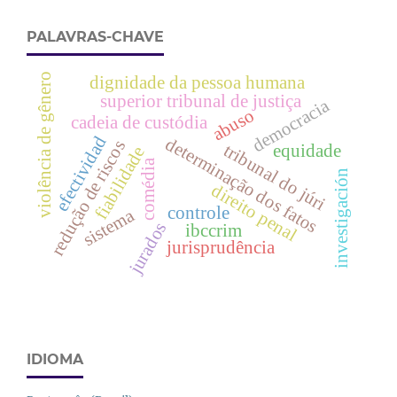
PALAVRAS-CHAVE
violência de gênero
dignidade da pessoa humana
superior tribunal de justiça
democracia
abuso
cadeia de custódia
efectividad
determinação dos fatos
redução de riscos
tribunal do júri
equidade
fiabilidade
comédia
investigación
direito penal
controle
sistema
jurados
ibccrim
jurisprudência
IDIOMA