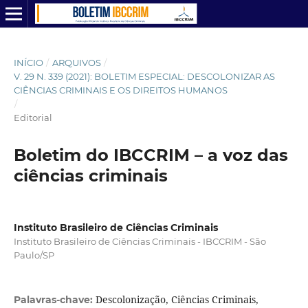
INÍCIO
/
ARQUIVOS
/
V. 29 N. 339 (2021): BOLETIM ESPECIAL: DESCOLONIZAR AS
CIÊNCIAS CRIMINAIS E OS DIREITOS HUMANOS
/
Editorial
Boletim do IBCCRIM – a voz das
ciências criminais
Instituto Brasileiro de Ciências Criminais
Instituto Brasileiro de Ciências Criminais - IBCCRIM - São
Paulo/SP
Descolonização, Ciências Criminais,
Palavras-chave: