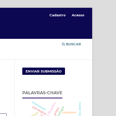
Cadastro
Acesso
BUSCAR
ENVIAR SUBMISSÃO
PALAVRAS-CHAVE
estelionato
fundamento filosófico
auxílio direto
psicanálise
criminologia
prisão
criminoso
legalidade