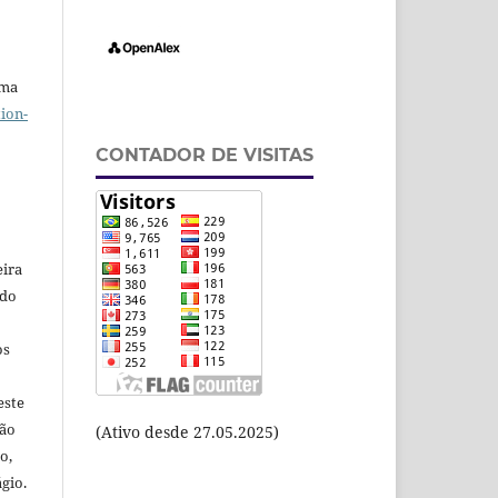
uma
ion-
CONTADOR DE VISITAS
eira
odo
os
este
ção
(Ativo desde 27.05.2025)
o,
gio.