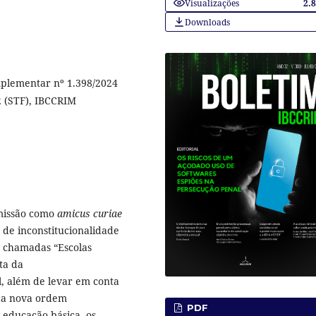
Visualizações
2.
Downloads
mplementar nº 1.398/2024
2 (STF), IBCCRIM
dmissão como
amicus curiae
 de inconstitucionalidade
s chamadas “Escolas
ata da
l, além de levar em conta
 da nova ordem
PDF
a educação básica, os