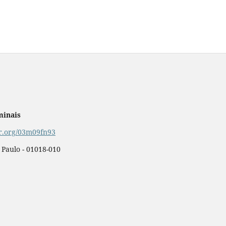
minais
or.org/03m09fn93
o Paulo - 01018-010