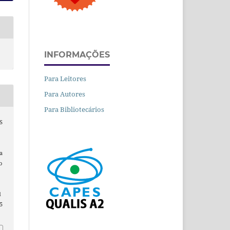
INFORMAÇÕES
Para Leitores
Para Autores
Para Bibliotecários
S
a
a
o
d
5