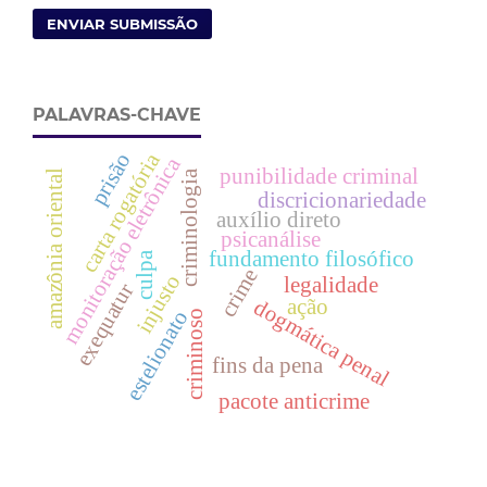
ENVIAR SUBMISSÃO
PALAVRAS-CHAVE
carta rogatória
prisão
monitoração eletrônica
punibilidade criminal
amazônia oriental
criminologia
discricionariedade
auxílio direto
psicanálise
fundamento filosófico
culpa
crime
injusto
legalidade
exequatur
dogmática penal
ação
estelionato
criminoso
fins da pena
pacote anticrime